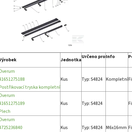
Určeno pro
Info
P
Výrobek
Jednotka
Överum
41651275188
Kus
Typ: S4824
Kompletní
F
Postřikovací tryska kompletní
Överum
41651275189
Kus
Typ: S4824
F
Plech
Överum
4725236840
Kus
Typ: S4824
M6x16mm
F