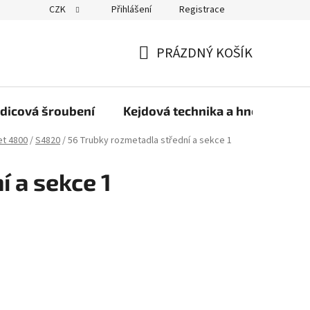
CZK
Přihlášení
Registrace
PRÁZDNÝ KOŠÍK
NÁKUPNÍ
KOŠÍK
dicová šroubení
Kejdová technika a hnojiva
et 4800
/
S4820
/
56 Trubky rozmetadla střední a sekce 1
 a sekce 1