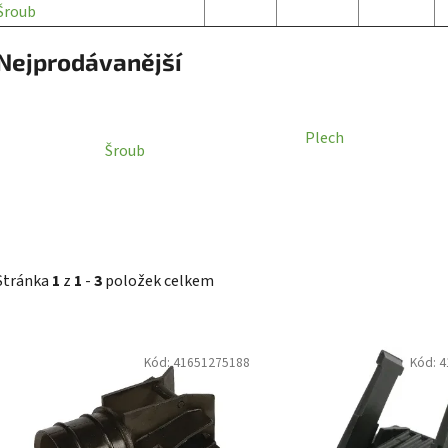
Šroub
Nejprodávanější
Plech
Šroub
Stránka
1
z
1
-
3
položek celkem
V
Kód:
41651275188
Kód:
4
ý
p
i
s