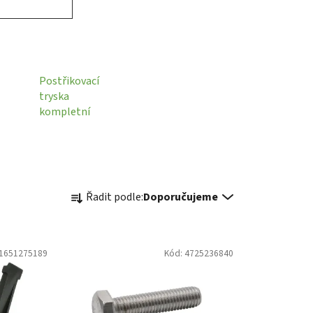
Postřikovací
tryska
kompletní
Ř
Řadit podle:
Doporučujeme
a
z
e
1651275189
Kód:
4725236840
n
í
p