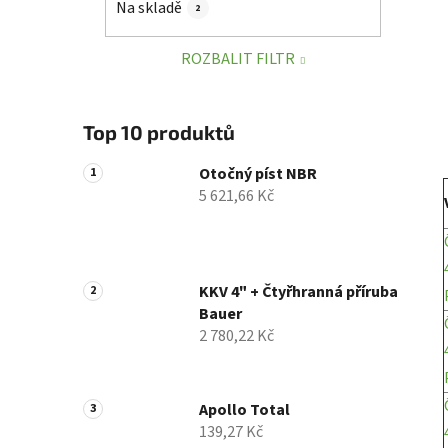
Na skladě
2
p
a
ROZBALIT FILTR
n
e
l
Top 10 produktů
Otočný píst NBR
5 621,66 Kč
KKV 4" + Čtyřhranná příruba
Bauer
2 780,22 Kč
Apollo Total
139,27 Kč