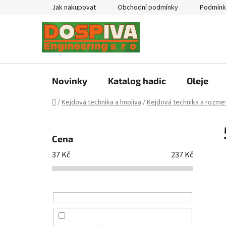
Přejít
Jak nakupovat
Obchodní podmínky
Podmínk
na
obsah
Novinky
Katalog hadic
Oleje
Domů
/
Kejdová technika a hnojiva
/
Kejdová technika a rozmet
P
o
Cena
s
37
Kč
237
Kč
t
r
a
n
n
í