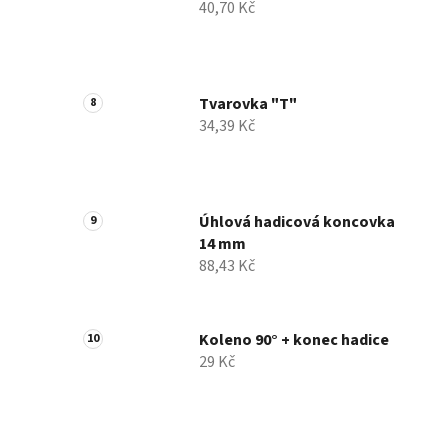
40,70 Kč
Tvarovka "T"
34,39 Kč
Úhlová hadicová koncovka
14 mm
88,43 Kč
Koleno 90° + konec hadice
29 Kč