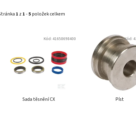
Stránka
1
z
1
-
5
položek celkem
V
Kód:
41658698400
Kód:
4
ý
p
i
s
p
r
o
d
Sada těsnění CX
Píst
u
k
t
ů