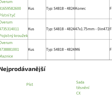
Överum
41659582600
Kus
Typ: S4818 - 4824
Konec
F
Pístní tyč
Överum
4735314011
Kus
Typ: S4818 - 4824
47x1.75mm - Din472
F
Pojistný kroužek
Överum
4738881001
Kus
Typ: S4818 - 4824
M6
F
Maznice
Nejprodávanější
Sada
Píst
těsnění
CX