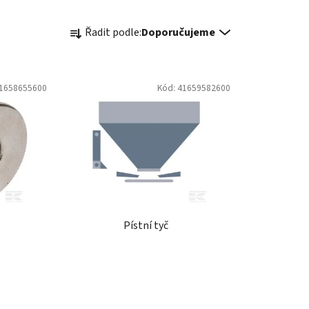
Ř
Řadit podle:
Doporučujeme
a
z
e
1658655600
Kód:
41659582600
n
í
p
r
o
d
u
k
Pístní tyč
t
ů