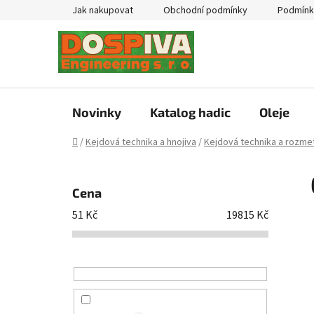
Přejít
Jak nakupovat
Obchodní podmínky
Podmínk
na
obsah
Novinky
Katalog hadic
Oleje
Domů
/
Kejdová technika a hnojiva
/
Kejdová technika a rozmet
P
o
Cena
s
51
Kč
19815
Kč
t
r
a
n
n
í