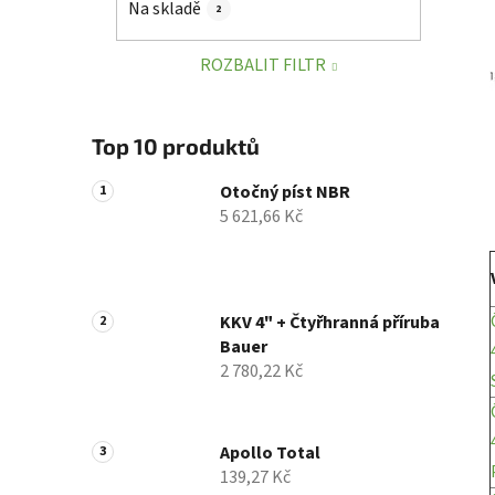
Na skladě
2
p
a
ROZBALIT FILTR
n
e
l
Top 10 produktů
Otočný píst NBR
5 621,66 Kč
KKV 4" + Čtyřhranná příruba
Bauer
2 780,22 Kč
Apollo Total
139,27 Kč