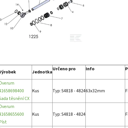
Určeno pro
Info
P
Výrobek
Jednotka
Överum
41658698400
Kus
Typ: S4818 - 4824
63x32mm
F
Sada těsnění CX
Överum
41658655600
Kus
Typ: S4818 - 4824
F
Píst