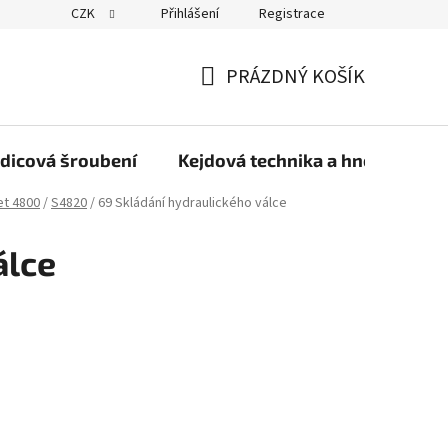
CZK
Přihlášení
Registrace
PRÁZDNÝ KOŠÍK
NÁKUPNÍ
KOŠÍK
dicová šroubení
Kejdová technika a hnojiva
et 4800
/
S4820
/
69 Skládání hydraulického válce
álce