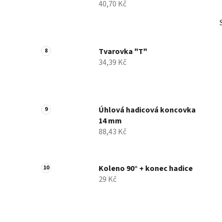
40,70 Kč
Tvarovka "T"
34,39 Kč
Úhlová hadicová koncovka
14 mm
88,43 Kč
Koleno 90° + konec hadice
29 Kč