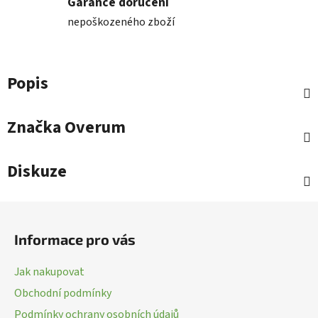
Garance doručení
nepoškozeného zboží
Popis
Značka
Overum
Diskuze
Z
á
Informace pro vás
p
a
Jak nakupovat
t
Obchodní podmínky
í
Podmínky ochrany osobních údajů