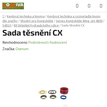
Přejít
Hledat
NÁKUPN
na
KOŠÍK
obsah
Domů
/
Kejdová technika a hnojiva
/
Kejdová technika a rozmetadla hnojiv
dle značky
/
Vhodný pro Kongskilde
/
Series Kongskilde Wing Jet 4800
/
S4810
/
69 Skládání hydraulického válce
/
Sada těsnění CX
Sada těsnění CX
Průměrné
Neohodnoceno
Podrobnosti hodnocení
hodnocení
Značka:
Overum
produktu
je
0,0
z
5
hvězdiček.