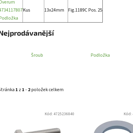
Överum
4734117807
Kus
13x24mm
Fig.1189C Pos. 25
Podložka
Nejprodávanější
Šroub
Podložka
Stránka
1
z
1
-
2
položek celkem
V
Kód:
4725236840
Kód:
ý
p
i