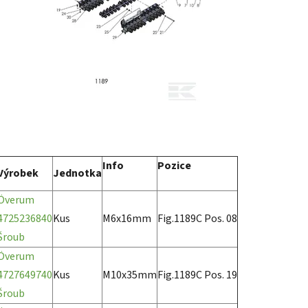
Info
Pozice
Výrobek
Jednotka
Överum
4725236840
Kus
M6x16mm
Fig.1189C Pos. 08
Šroub
Överum
4727649740
Kus
M10x35mm
Fig.1189C Pos. 19
Šroub