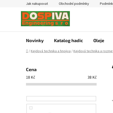
Přejít
Jak nakupovat
Obchodní podmínky
Podmínk
na
obsah
Novinky
Katalog hadic
Oleje
Domů
/
Kejdová technika a hnojiva
/
Kejdová technika a rozmet
P
o
Cena
s
18
Kč
38
Kč
t
r
a
n
n
í