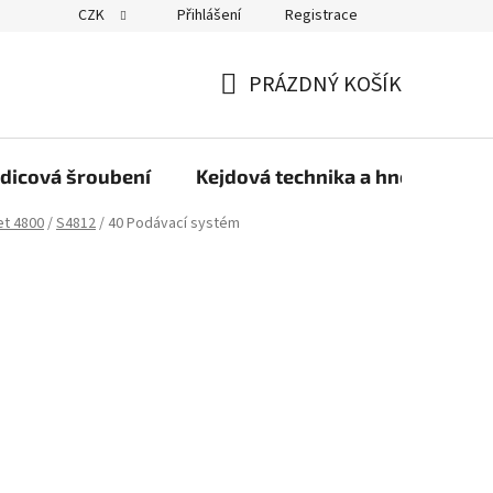
CZK
Přihlášení
Registrace
PRÁZDNÝ KOŠÍK
NÁKUPNÍ
KOŠÍK
dicová šroubení
Kejdová technika a hnojiva
et 4800
/
S4812
/
40 Podávací systém