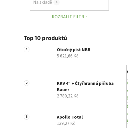
Na skladě
0
p
a
ROZBALIT FILTR
n
e
l
Top 10 produktů
Otočný píst NBR
5 621,66 Kč
KKV 4" + Čtyřhranná příruba
Bauer
2 780,22 Kč
Apollo Total
139,27 Kč