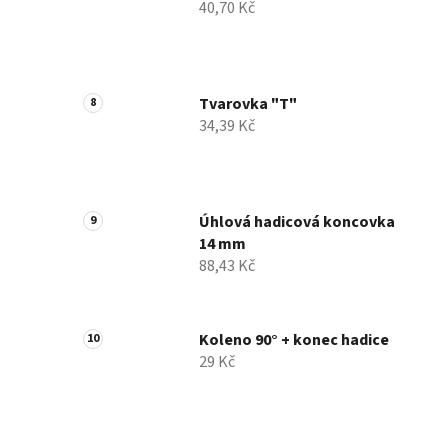
40,70 Kč
Tvarovka "T"
34,39 Kč
Úhlová hadicová koncovka
14 mm
88,43 Kč
Koleno 90° + konec hadice
29 Kč