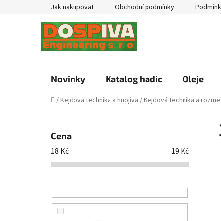
Přejít
Jak nakupovat
Obchodní podmínky
Podmínk
na
obsah
Novinky
Katalog hadic
Oleje
Domů
/
Kejdová technika a hnojiva
/
Kejdová technika a rozmet
P
o
Cena
s
18
Kč
19
Kč
t
r
a
n
n
í