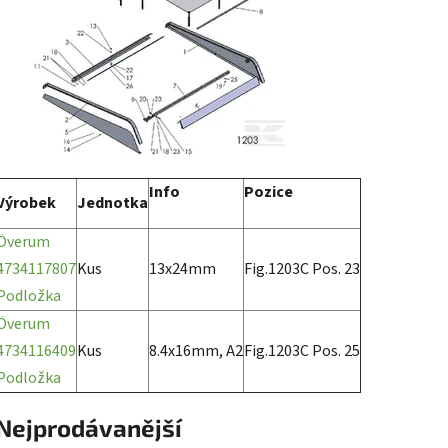
Info
Pozice
Výrobek
Jednotka
Överum
4734117807
Kus
13x24mm
Fig.1203C Pos. 23
Podložka
Överum
4734116409
Kus
8.4x16mm, A2
Fig.1203C Pos. 25
Podložka
Nejprodávanější