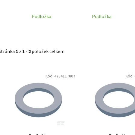
Podložka
Podložka
Stránka
1
z
1
-
2
položek celkem
V
Kód:
4734117807
Kód:
ý
p
i
s
p
r
o
d