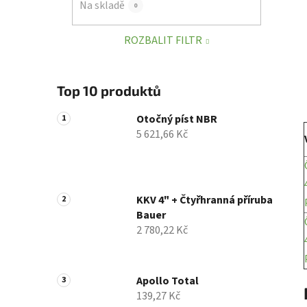
Na skladě
0
p
a
ROZBALIT FILTR
n
e
l
Top 10 produktů
Otočný píst NBR
5 621,66 Kč
KKV 4" + Čtyřhranná příruba
Bauer
2 780,22 Kč
Apollo Total
139,27 Kč