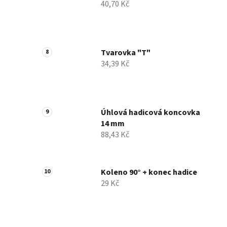
40,70 Kč
Tvarovka "T"
34,39 Kč
Úhlová hadicová koncovka
14 mm
88,43 Kč
Koleno 90° + konec hadice
29 Kč