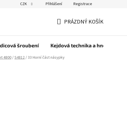
CZK
Přihlášení
Registrace
PRÁZDNÝ KOŠÍK
NÁKUPNÍ
KOŠÍK
dicová šroubení
Kejdová technika a hnojiva
et 4800
/
S4812
/
33 Horní část násypky