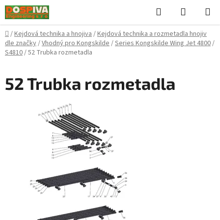
Přejít
Hledat
NÁKUPN
na
KOŠÍK
obsah
Domů
/
Kejdová technika a hnojiva
/
Kejdová technika a rozmetadla hnojiv
dle značky
/
Vhodný pro Kongskilde
/
Series Kongskilde Wing Jet 4800
/
S4810
/
52 Trubka rozmetadla
52 Trubka rozmetadla