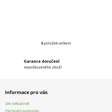
3
položek celkem
O
v
l
Garance doručení
á
nepoškozeného zboží
d
a
c
Z
í
á
p
Informace pro vás
p
r
a
v
Jak nakupovat
k
t
Obchodní podmínky
y