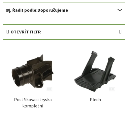
Ř
Řadit podle:
Doporučujeme
a
z
e
OTEVŘÍT FILTR
n
í
V
p
ý
r
p
o
i
d
s
u
p
k
r
t
Postřikovací tryska
Plech
o
ů
kompletní
d
u
k