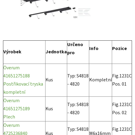
Určeno
Info
Pozice
Výrobek
Jednotka
pro
Överum
41651275188
Typ: S4818
Fig.1231C
Kus
Kompletní
Postřikovací tryska
- 4820
Pos. 01
kompletní
Överum
Typ: S4818
Fig.1231C
41651275189
Kus
- 4820
Pos. 02
Plech
Överum
Typ: S4818
Fig.1231C
4725236840
Kus
M6x16mm