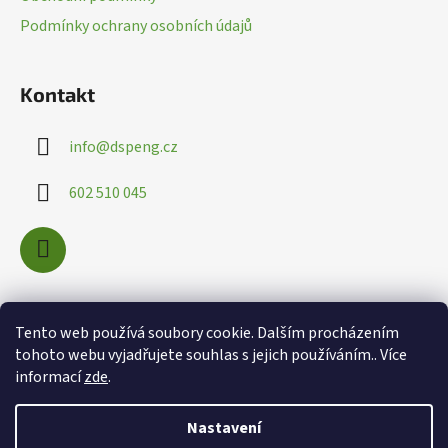
í
v
Podmínky ochrany osobních údajů
ý
p
i
Kontakt
s
u
info
@
dspeng.cz
602 510 045
Nákupní košík
Tento web používá soubory cookie. Dalším procházením
tohoto webu vyjadřujete souhlas s jejich používáním.. Více
informací
zde
.
0
KS /
0 KČ
Nastavení