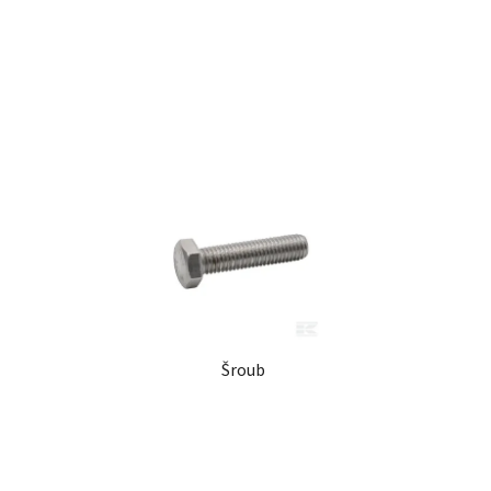
t
ů
Šroub