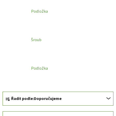
Podložka
Šroub
Podložka
Ř
Řadit podle:
Doporučujeme
a
z
e