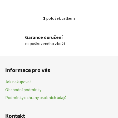
3
položek celkem
O
v
l
Garance doručení
á
nepoškozeného zboží
d
a
c
Z
í
á
p
Informace pro vás
p
r
a
v
Jak nakupovat
k
t
Obchodní podmínky
y
í
v
Podmínky ochrany osobních údajů
ý
p
i
Kontakt