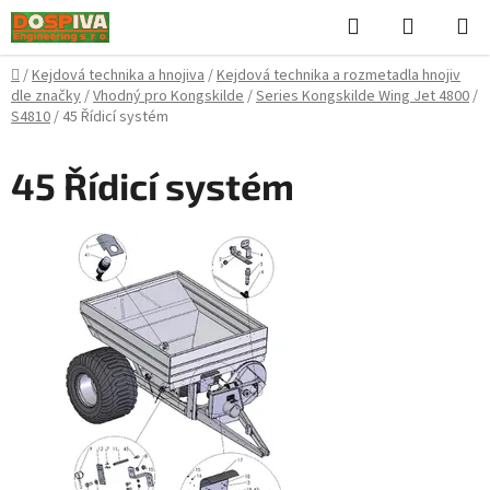
Přejít
Hledat
NÁKUPN
na
KOŠÍK
obsah
Domů
/
Kejdová technika a hnojiva
/
Kejdová technika a rozmetadla hnojiv
dle značky
/
Vhodný pro Kongskilde
/
Series Kongskilde Wing Jet 4800
/
S4810
/
45 Řídicí systém
45 Řídicí systém