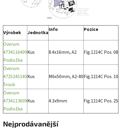
Info
Pozice
Výrobek
Jednotka
Överum
4734116409
Kus
8.4x16mm, A2
Fig.1214C Pos. 08
Podložka
Överum
4725245140
Kus
M6x50mm, A2-80
Fig.1214C Pos. 10
Šroub
Överum
4734113609
Kus
4.3x9mm
Fig.1214C Pos. 25
Podložka
Nejprodávanější