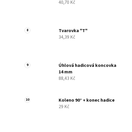
40,70 Kč
Tvarovka "T"
34,39 Kč
Úhlová hadicová koncovka
14 mm
88,43 Kč
Koleno 90° + konec hadice
29 Kč