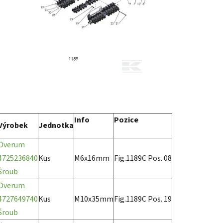
Info
Pozice
Výrobek
Jednotka
Överum
4725236840
Kus
M6x16mm
Fig.1189C Pos. 08
Šroub
Överum
4727649740
Kus
M10x35mm
Fig.1189C Pos. 19
Šroub