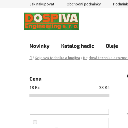
Přejít
Jak nakupovat
Obchodní podmínky
Podmínk
na
obsah
Novinky
Katalog hadic
Oleje
Domů
/
Kejdová technika a hnojiva
/
Kejdová technika a rozmet
P
o
Cena
s
18
Kč
38
Kč
t
r
a
n
n
í