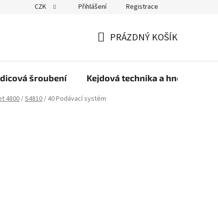
CZK
Přihlášení
Registrace
PRÁZDNÝ KOŠÍK
NÁKUPNÍ
KOŠÍK
dicová šroubení
Kejdová technika a hnojiva
et 4800
/
S4810
/
40 Podávací systém