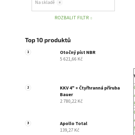
Na skladě
0
p
a
ROZBALIT FILTR
n
e
l
Top 10 produktů
Otočný píst NBR
5 621,66 Kč
KKV 4" + Čtyřhranná příruba
Bauer
2 780,22 Kč
Apollo Total
139,27 Kč