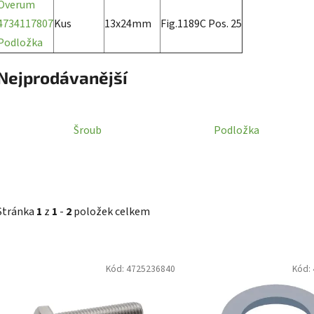
Överum
4734117807
Kus
13x24mm
Fig.1189C Pos. 25
Podložka
Nejprodávanější
Šroub
Podložka
Stránka
1
z
1
-
2
položek celkem
V
Kód:
4725236840
Kód:
ý
p
i