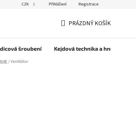
CZK
Přihlášení
Registrace
PRÁZDNÝ KOŠÍK
NÁKUPNÍ
KOŠÍK
dicová šroubení
Kejdová technika a hnojiva
904E
/
Ventilátor