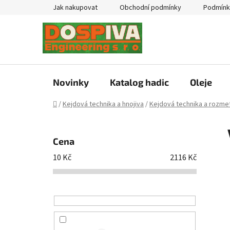
Přejít
Jak nakupovat
Obchodní podmínky
Podmínk
na
obsah
Novinky
Katalog hadic
Oleje
Domů
/
Kejdová technika a hnojiva
/
Kejdová technika a rozmet
P
o
Cena
s
10
Kč
2116
Kč
t
r
a
n
n
í