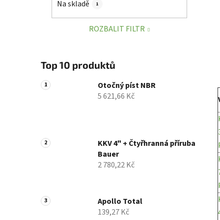
Na skladě
1
p
a
ROZBALIT FILTR
n
e
l
Top 10 produktů
Otočný píst NBR
5 621,66 Kč
KKV 4" + Čtyřhranná příruba
Bauer
2 780,22 Kč
Apollo Total
139,27 Kč