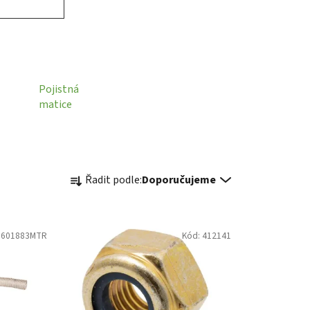
Pojistná
matice
Ř
Řadit podle:
Doporučujeme
a
z
e
0601883MTR
Kód:
412141
n
í
p
r