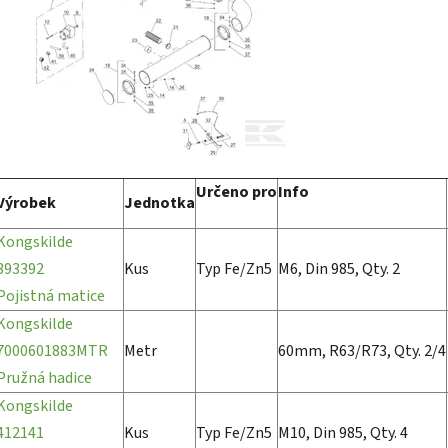
Určeno pro
Info
Výrobek
Jednotka
Kongskilde
393392
Kus
Typ Fe/Zn5
M6, Din 985, Qty. 2
Pojistná matice
Kongskilde
7000601883MTR
Metr
60mm, R63/R73, Qty. 2/4
Pružná hadice
Kongskilde
412141
Kus
Typ Fe/Zn5
M10, Din 985, Qty. 4