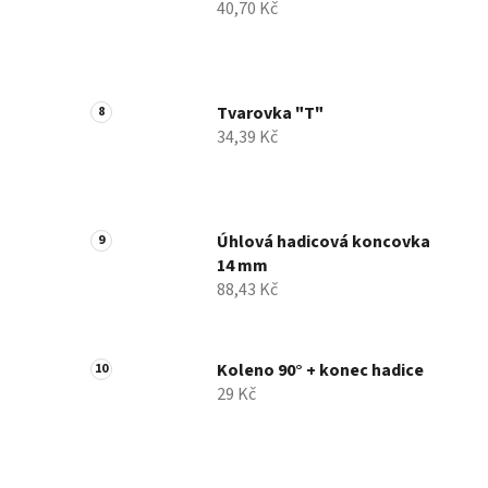
40,70 Kč
Tvarovka "T"
34,39 Kč
Úhlová hadicová koncovka
14 mm
88,43 Kč
Koleno 90° + konec hadice
29 Kč