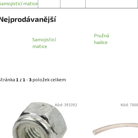
Samojisticí matice
Nejprodávanější
Pružná
Samojisticí
hadice
matice
Stránka
1
z
1
-
3
položek celkem
V
Kód:
393392
Kód:
700
ý
p
i
s