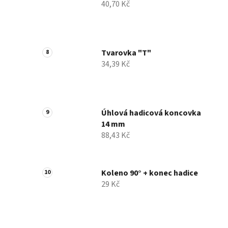
40,70 Kč
Tvarovka "T"
34,39 Kč
Úhlová hadicová koncovka
14 mm
88,43 Kč
Koleno 90° + konec hadice
29 Kč