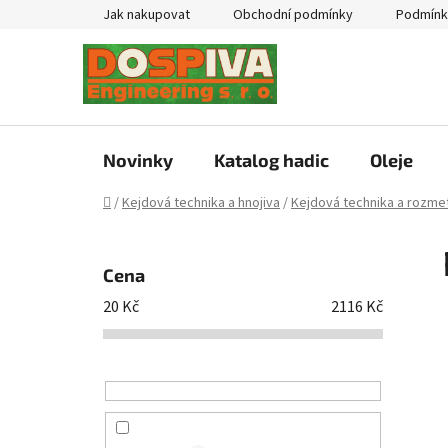
Přejít
Jak nakupovat
Obchodní podmínky
Podmínk
na
obsah
Novinky
Katalog hadic
Oleje
Domů
/
Kejdová technika a hnojiva
/
Kejdová technika a rozmet
P
o
Cena
s
20
Kč
2116
Kč
t
r
a
n
n
í