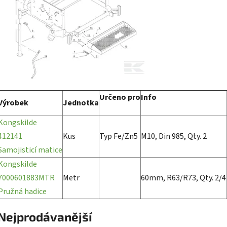
Určeno pro
Info
Výrobek
Jednotka
Kongskilde
412141
Kus
Typ Fe/Zn5
M10, Din 985, Qty. 2
Samojisticí matice
Kongskilde
7000601883MTR
Metr
60mm, R63/R73, Qty. 2/4
Pružná hadice
Nejprodávanější