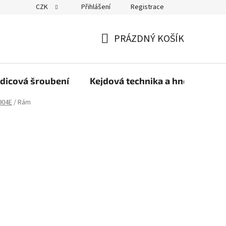
CZK
Přihlášení
Registrace
PRÁZDNÝ KOŠÍK
NÁKUPNÍ
KOŠÍK
dicová šroubení
Kejdová technika a hnojiva
904E
/
Rám