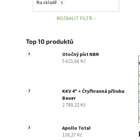
Na skladě
1
p
a
ROZBALIT FILTR
n
e
l
Top 10 produktů
Otočný píst NBR
5 621,66 Kč
KKV 4" + Čtyřhranná příruba
Bauer
2 780,22 Kč
Apollo Total
139,27 Kč