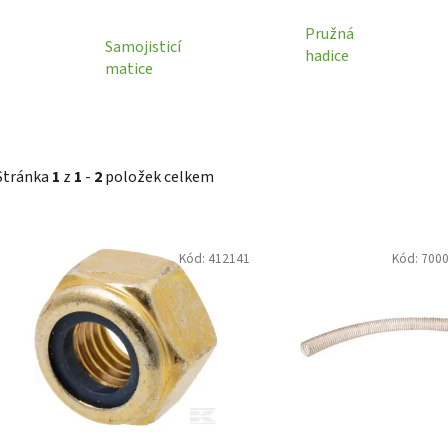
Pružná
Samojisticí
hadice
matice
Stránka
1
z
1
-
2
položek celkem
V
Kód:
412141
Kód:
700
ý
p
i
s
p
r
o
d