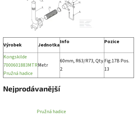
Info
Pozice
Výrobek
Jednotka
Kongskilde
60mm, R63/R73, Qty.
Fig.17B Pos.
7000601883MTR
Metr
2
13
Pružná hadice
Nejprodávanější
Pružná hadice