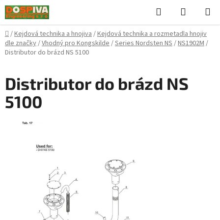
Přejít
Hledat
NÁKUPN
na
KOŠÍK
obsah
Domů
/
Kejdová technika a hnojiva
/
Kejdová technika a rozmetadla hnojiv
dle značky
/
Vhodný pro Kongskilde
/
Series Nordsten NS
/
NS1902M
/
Distributor do brázd NS 5100
Distributor do brázd NS
5100