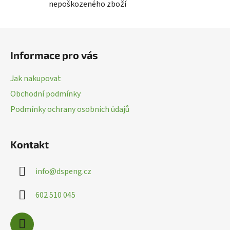
nepoškozeného zboží
d
a
c
Z
í
á
p
Informace pro vás
p
r
a
v
Jak nakupovat
k
t
Obchodní podmínky
y
í
v
Podmínky ochrany osobních údajů
ý
p
i
Kontakt
s
u
info
@
dspeng.cz
602 510 045