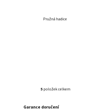
Pružná hadice
5
položek celkem
O
v
l
Garance doručení
á