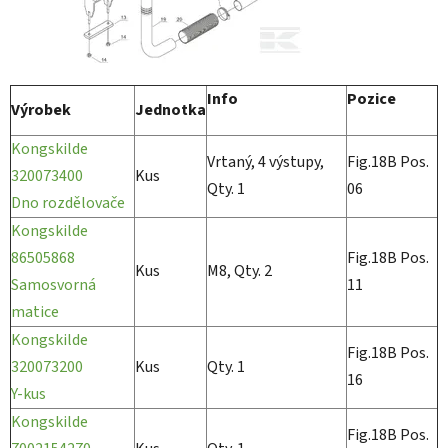
Info
Pozice
Výrobek
Jednotka
Kongskilde
Vrtaný, 4 výstupy,
Fig.18B Pos.
320073400
Kus
Qty. 1
06
Dno rozdělovače
Kongskilde
86505868
Fig.18B Pos.
Kus
M8, Qty. 2
Samosvorná
11
matice
Kongskilde
Fig.18B Pos.
320073200
Kus
Qty. 1
16
Y-kus
Kongskilde
Fig.18B Pos.