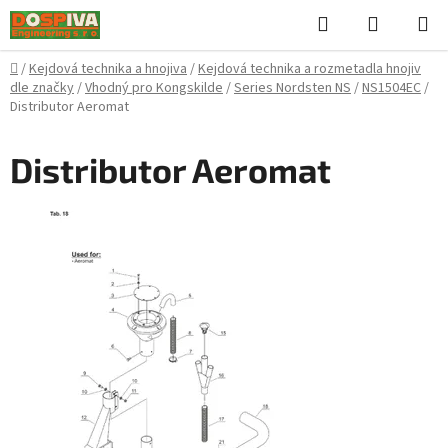
Přejít
Hledat
NÁKUPN
na
KOŠÍK
obsah
Domů
/
Kejdová technika a hnojiva
/
Kejdová technika a rozmetadla hnojiv
dle značky
/
Vhodný pro Kongskilde
/
Series Nordsten NS
/
NS1504EC
/
Distributor Aeromat
Distributor Aeromat