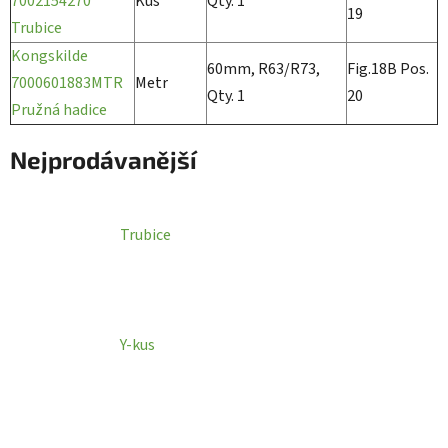
7002154270
Kus
Qty. 1
19
Trubice
Kongskilde
60mm, R63/R73,
Fig.18B Pos.
7000601883MTR
Metr
Qty. 1
20
Pružná hadice
Nejprodávanější
Trubice
Y-kus