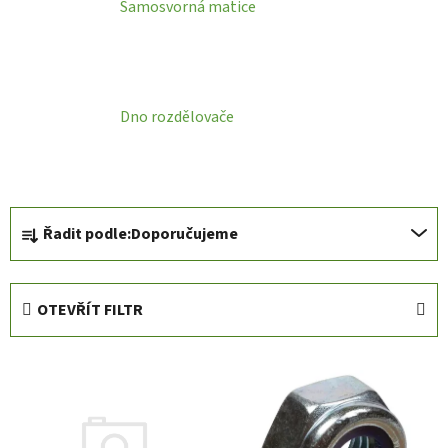
Samosvorná matice
Dno rozdělovače
Ř
Řadit podle:
Doporučujeme
a
z
e
OTEVŘÍT FILTR
n
í
V
p
ý
r
p
o