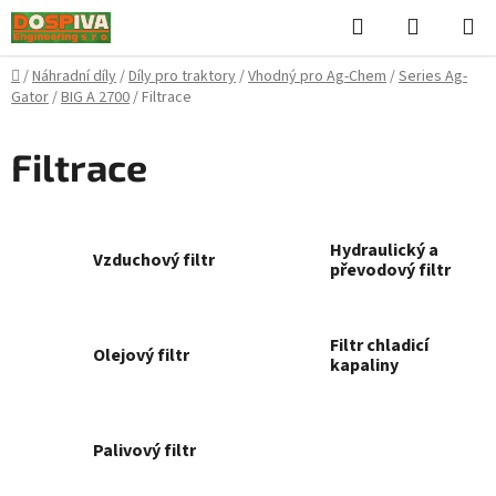
Přejít
Hledat
NÁKUPN
na
KOŠÍK
obsah
Domů
/
Náhradní díly
/
Díly pro traktory
/
Vhodný pro Ag-Chem
/
Series Ag-
Gator
/
BIG A 2700
/
Filtrace
Filtrace
Hydraulický a
Vzduchový filtr
převodový filtr
Filtr chladicí
Olejový filtr
kapaliny
Palivový filtr