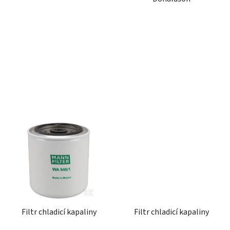
d
u
k
t
ů
Filtr chladicí kapaliny
Filtr chladicí kapaliny