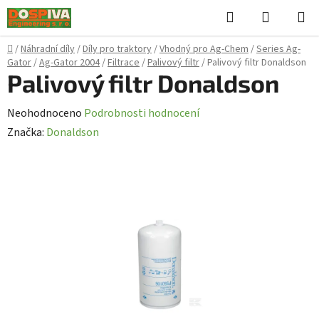
Přejít
Hledat
NÁKUPN
na
KOŠÍK
obsah
Domů
/
Náhradní díly
/
Díly pro traktory
/
Vhodný pro Ag-Chem
/
Series Ag-
Gator
/
Ag-Gator 2004
/
Filtrace
/
Palivový filtr
/
Palivový filtr Donaldson
Palivový filtr Donaldson
Průměrné
Neohodnoceno
Podrobnosti hodnocení
hodnocení
Značka:
Donaldson
produktu
je
0,0
z
5
hvězdiček.