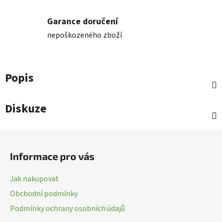
Garance doručení
nepoškozeného zboží
Popis
Diskuze
Z
á
Informace pro vás
p
a
Jak nakupovat
t
Obchodní podmínky
í
Podmínky ochrany osobních údajů