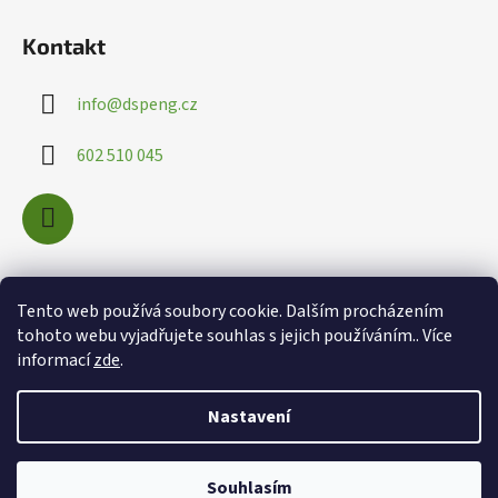
Kontakt
info
@
dspeng.cz
602 510 045
Nákupní košík
Tento web používá soubory cookie. Dalším procházením
tohoto webu vyjadřujete souhlas s jejich používáním.. Více
informací
zde
.
0
KS /
0 KČ
Nastavení
Souhlasím
Vytvořil Shoptet