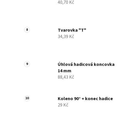
40,70 Kč
Tvarovka "T"
34,39 Kč
Úhlová hadicová koncovka
14 mm
88,43 Kč
Koleno 90° + konec hadice
29 Kč