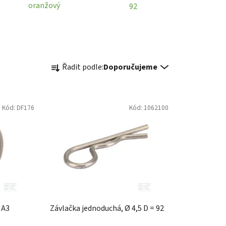
oranžový
92
Ř
Řadit podle:
Doporučujeme
a
z
e
Kód:
DF176
Kód:
1062100
n
í
p
r
o
d
u
k
 A3
Závlačka jednoduchá, Ø 4,5 D = 92
t