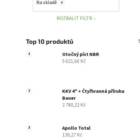
Na skladě
8
p
a
ROZBALIT FILTR
n
e
l
Top 10 produktů
Otočný píst NBR
5 621,66 Kč
KKV 4" + Čtyřhranná příruba
Bauer
2 780,22 Kč
Apollo Total
139,27 Kč