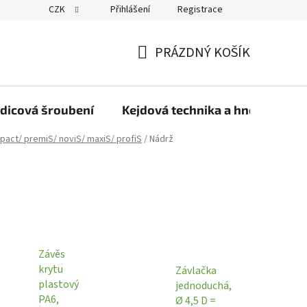
CZK
Přihlášení
Registrace
PRÁZDNÝ KOŠÍK
NÁKUPNÍ
KOŠÍK
dicová šroubení
Kejdová technika a hnojiva
pact/ premiS/ noviS/ maxiS/ profiS
/
Nádrž
Závěs
krytu
Závlačka
plastový
jednoduchá,
PA6,
Ø 4,5 D =