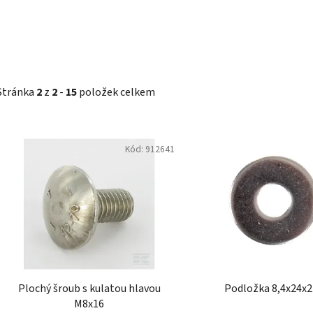
Stránka
2
z
2
-
15
položek celkem
V
Kód:
912641
ý
p
i
s
p
r
o
d
Plochý šroub s kulatou hlavou
Podložka 8,4x24x2
u
M8x16