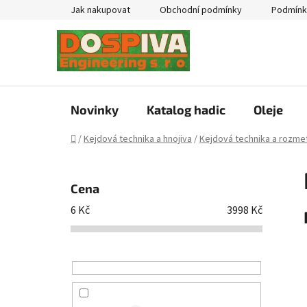
Přejít
Jak nakupovat
Obchodní podmínky
Podmínk
na
obsah
Novinky
Katalog hadic
Oleje
Domů
/
Kejdová technika a hnojiva
/
Kejdová technika a rozmet
P
o
Cena
s
6
Kč
3998
Kč
t
r
a
n
n
í