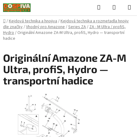
Přejít
Hledat
NÁKUPN
na
KOŠÍK
obsah
Domů
/
Kejdová technika a hnojiva
/
Kejdová technika a rozmetadla hnojiv
dle značky
/
Vhodný pro Amazone
/
Series ZA
/
ZA - M Ultra / profiS,
Hydro
/
Originální Amazone ZA-M Ultra, profiS, Hydro — transportní
hadice
Originální Amazone ZA-M
Ultra, profiS, Hydro —
transportní hadice