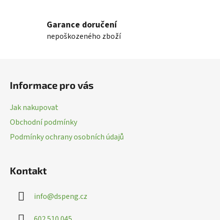
v
l
Garance doručení
á
nepoškozeného zboží
d
a
c
Z
í
á
p
Informace pro vás
p
r
a
v
Jak nakupovat
k
t
Obchodní podmínky
y
í
v
Podmínky ochrany osobních údajů
ý
p
i
Kontakt
s
u
info
@
dspeng.cz
602 510 045