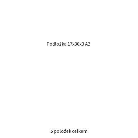
Podložka 17x30x3 A2
5
položek celkem
O