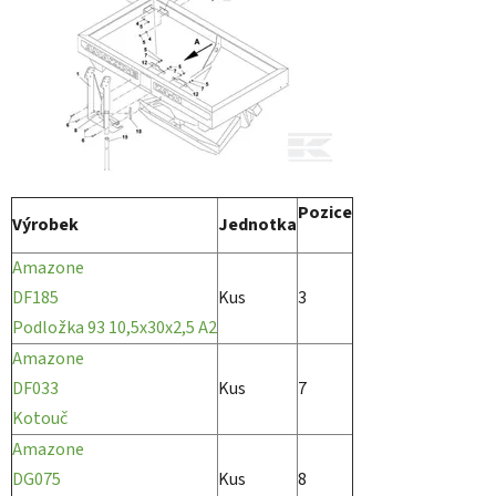
Pozice
Výrobek
Jednotka
Amazone
DF185
Kus
3
Podložka 93 10,5x30x2,5 A2
Amazone
DF033
Kus
7
Kotouč
Amazone
DG075
Kus
8