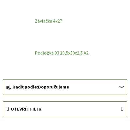
Závlačka 4x27
Podložka 93 10,5x30x2,5 A2
Ř
Řadit podle:
Doporučujeme
a
z
e
OTEVŘÍT FILTR
n
í
V
p