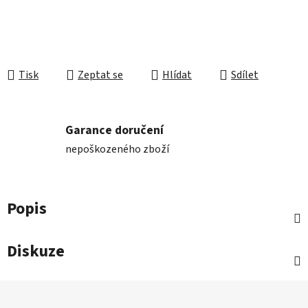
Tisk
Zeptat se
Hlídat
Sdílet
Garance doručení
nepoškozeného zboží
Popis
Diskuze
Z
á