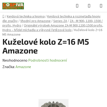
Přejít
Hledat
NÁKUPN
na
KOŠÍK
obsah
Domů
/
Kejdová technika a hnojiva
/
Kejdová technika a rozmetadla hnojiv
dle značky
/
Vhodný pro Amazone
/
Series ZA
/
ZA - M 900, 1200, 1500 /
profis, Hydro
/
Originální výrobek Amazone ZA-M 900,1200,1500 profis,
Hydro – hřídel míchadla a výkyvné řetězové kolo
/
Kuželové kolo Z=16
M5 Amazone
Kuželové kolo Z=16 M5
Amazone
Průměrné
Neohodnoceno
Podrobnosti hodnocení
hodnocení
Značka:
Amazone
produktu
je
0,0
z
5
hvězdiček.