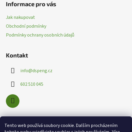
Informace pro vás
p
a
Jak nakupovat
t
Obchodní podmínky
í
Podmínky ochrany osobních údajů
Kontakt
info
@
dspeng.cz
602 510 045
Nákupní košík
Tento web používá soubory cookie. Dalším procházením