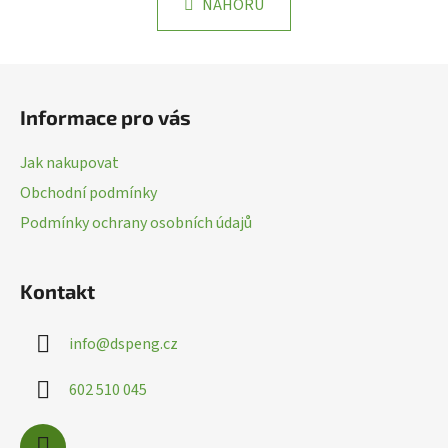
k
NAHORU
á
o
d
v
a
á
Z
n
c
á
í
í
Informace pro vás
p
p
r
a
Jak nakupovat
v
t
k
Obchodní podmínky
í
y
Podmínky ochrany osobních údajů
v
ý
p
Kontakt
i
s
info
@
dspeng.cz
u
602 510 045