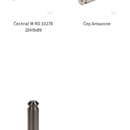
s
r
p
o
r
d
Čechrač M RD 10278
Čep Amazone
o
u
20H9x89
d
k
u
t
k
ů
t
ů