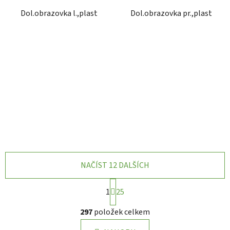
Dol.obrazovka l.,plast
Dol.obrazovka pr.,plast
NAČÍST 12 DALŠÍCH
S
1
25
t
r
O
297
položek celkem
á
v
n
l