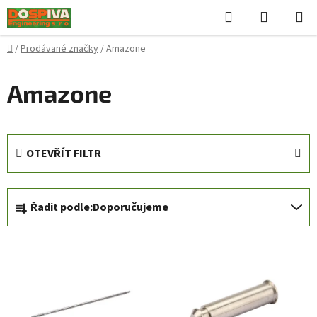
Přejít
Hledat
NÁKUPN
na
KOŠÍK
obsah
Domů
/
Prodávané značky
/
Amazone
Amazone
OTEVŘÍT FILTR
Ř
Řadit podle:
Doporučujeme
a
z
V
e
ý
n
p
í
i
p