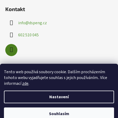
Kontakt
info
@
dspeng.cz
602 510 045
Nákupní košík
Tento web používá soubory cookie. Dalším procházením
tohoto webu vyjadřujete souhlas s jejich používáním.. Více
informací
zde
.
0
KS /
0 KČ
Nastavení
Souhlasím
Vytvořil Shoptet