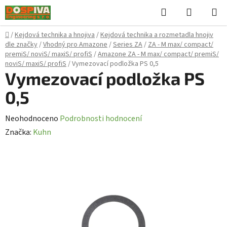
Přejít
Hledat
NÁKUPN
na
KOŠÍK
obsah
Domů
/
Kejdová technika a hnojiva
/
Kejdová technika a rozmetadla hnojiv
dle značky
/
Vhodný pro Amazone
/
Series ZA
/
ZA - M max/ compact/
premiS/ noviS/ maxiS/ profiS
/
Amazone ZA - M max/ compact/ premiS/
noviS/ maxiS/ profiS
/
Vymezovací podložka PS 0,5
Vymezovací podložka PS
0,5
Průměrné
Neohodnoceno
Podrobnosti hodnocení
hodnocení
Značka:
Kuhn
produktu
je
0,0
z
5
hvězdiček.