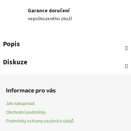
Garance doručení
nepoškozeného zboží
Popis
Diskuze
Z
á
Informace pro vás
p
a
Jak nakupovat
t
Obchodní podmínky
í
Podmínky ochrany osobních údajů