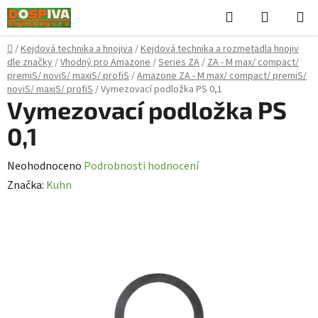
Přejít
Hledat
NÁKUPN
na
KOŠÍK
obsah
Domů
/
Kejdová technika a hnojiva
/
Kejdová technika a rozmetadla hnojiv
dle značky
/
Vhodný pro Amazone
/
Series ZA
/
ZA - M max/ compact/
premiS/ noviS/ maxiS/ profiS
/
Amazone ZA - M max/ compact/ premiS/
noviS/ maxiS/ profiS
/
Vymezovací podložka PS 0,1
Vymezovací podložka PS
0,1
Průměrné
Neohodnoceno
Podrobnosti hodnocení
hodnocení
Značka:
Kuhn
produktu
je
0,0
z
5
hvězdiček.