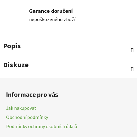
Garance doručení
nepoškozeného zboží
Popis
Diskuze
Z
á
Informace pro vás
p
a
Jak nakupovat
t
Obchodní podmínky
í
Podmínky ochrany osobních údajů