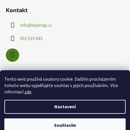
Kontakt
info
@
dspeng.cz
602 510 045
Nákupní košík
Tento web používá soubory cookie. Dalším procházením
tohoto webu vyjadřujete souhlas s jejich používáním.. Více
informací
zde
.
0
KS /
0 KČ
Nastavení
Souhlasím
Vytvořil Shoptet