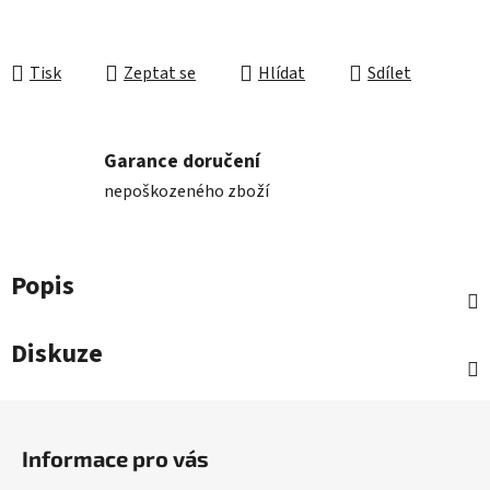
Tisk
Zeptat se
Hlídat
Sdílet
Garance doručení
nepoškozeného zboží
Popis
Diskuze
Z
á
Informace pro vás
p