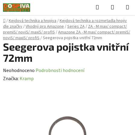
Přejít
Hledat
NÁKUPN
na
KOŠÍK
obsah
Domů
/
Kejdová technika a hnojiva
/
Kejdová technika a rozmetadla hnojiv
dle značky
/
Vhodný pro Amazone
/
Series ZA
/
ZA - M max/ compact/
premiS/ noviS/ maxiS/ profiS
/
Amazone ZA - M max/ compact/ premiS/
noviS/ maxiS/ profiS
/
Seegerova pojistka vnitřní 72mm
Seegerova pojistka vnitřní
72mm
Průměrné
Neohodnoceno
Podrobnosti hodnocení
hodnocení
Značka:
Kramp
produktu
je
0,0
z
5
hvězdiček.