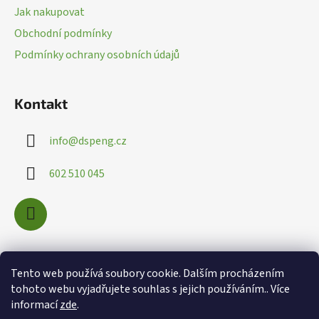
a
Jak nakupovat
t
Obchodní podmínky
í
Podmínky ochrany osobních údajů
Kontakt
info
@
dspeng.cz
602 510 045
Nákupní košík
Tento web používá soubory cookie. Dalším procházením
tohoto webu vyjadřujete souhlas s jejich používáním.. Více
informací
zde
.
0
KS /
0 KČ