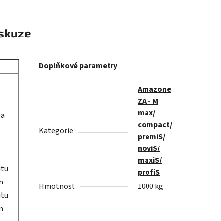
skuze
Doplňkové parametry
Amazone
ZA - M
max/
 a
compact/
Kategorie
premiS/
noviS/
maxiS/
itu
profiS
m
Hmotnost
1000 kg
itu
m