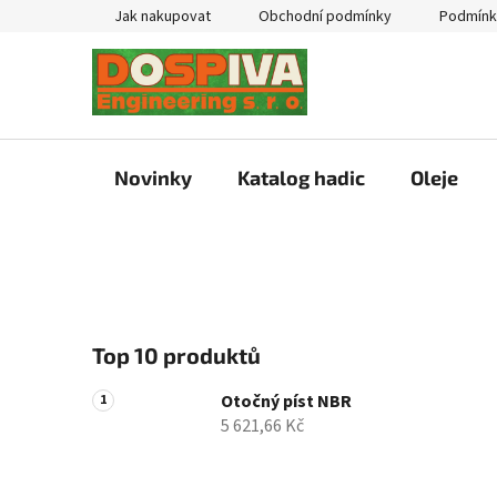
Přejít
Jak nakupovat
Obchodní podmínky
Podmínk
na
obsah
Novinky
Katalog hadic
Oleje
P
Top 10 produktů
o
s
Otočný píst NBR
t
5 621,66 Kč
r
a