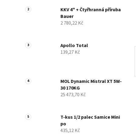
n
n
KKV 4" + Čtyřhranná příruba
Bauer
í
2 780,22 Kč
p
a
n
Apollo Total
e
139,27 Kč
l
MOL Dynamic Mistral XT 5W-
30 170KG
25 473,70 Kč
T-kus 1/2 palec Samice Mini
po
435,12 Kč