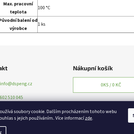
Max. pracovní
100
°C
teplota
Původní balení od
1
ks
výrobce
akt
Nákupní košík
info
@
dspeng.cz
0
KS /
0 KČ
602 510 045
oužívá soubory cookie. Dalším procházením tohoto webu
ouhlas s jejich používáním.. Více informací
zde
.
í