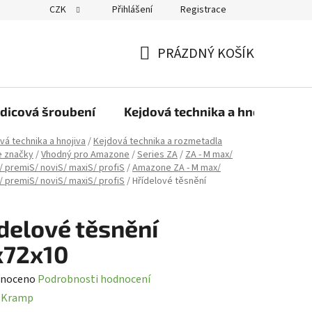
CZK
Přihlášení
Registrace
PRÁZDNÝ KOŠÍK
NÁKUPNÍ
KOŠÍK
dicová šroubení
Kejdová technika a hnojiva
vá technika a hnojiva
/
Kejdová technika a rozmetadla
e značky
/
Vhodný pro Amazone
/
Series ZA
/
ZA - M max/
 premiS/ noviS/ maxiS/ profiS
/
Amazone ZA - M max/
 premiS/ noviS/ maxiS/ profiS
/
Hřídelové těsnění
delové těsnění
x72x10
né
noceno
Podrobnosti hodnocení
ení
:
Kramp