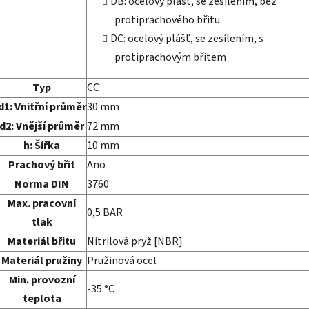
DB: ocelový plášť, se zesílením, bez
protiprachového břitu
DC: ocelový plášť, se zesílením, s
protiprachovým břitem
Typ
CC
d1:
Vnitřní průměr
30
mm
d2:
Vnější průměr
72
mm
h:
Šířka
10
mm
Prachový břit
Ano
Norma DIN
3760
Max. pracovní
0,5
BAR
tlak
Materiál břitu
Nitrilová pryž [NBR]
Materiál pružiny
Pružinová ocel
Min. provozní
-35
°C
teplota