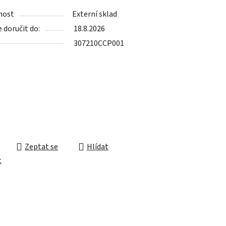
tu
nost
Externí sklad
doručit do:
18.8.2026
307210CCP001
ek.
Zeptat se
Hlídat
t