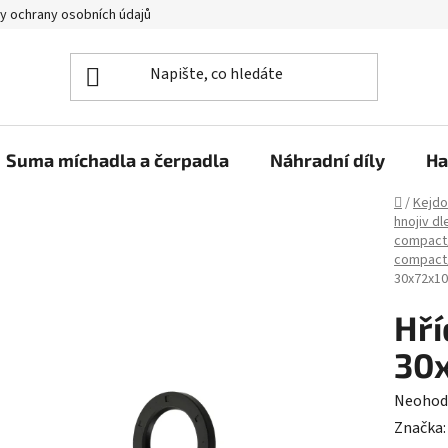
y ochrany osobních údajů
Suma míchadla a čerpadla
Náhradní díly
Ha
Domů
/
Kejdo
hnojiv dl
compact/
compact/
30x72x10
Hří
30
Průměr
Neohod
hodnoc
Značka