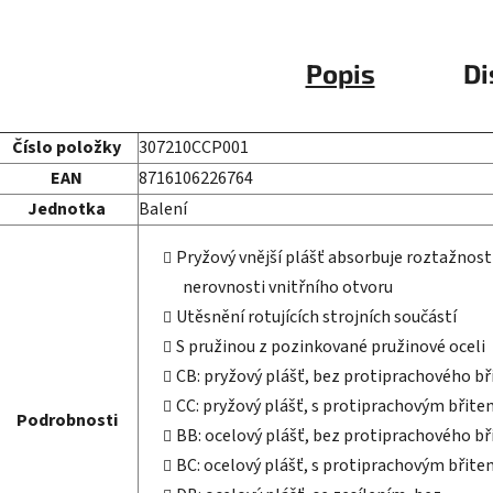
Popis
Di
Číslo položky
307210CCP001
EAN
8716106226764
Jednotka
Balení
Pryžový vnější plášť absorbuje roztažnost
nerovnosti vnitřního otvoru
Utěsnění rotujících strojních součástí
S pružinou z pozinkované pružinové oceli
CB: pryžový plášť, bez protiprachového bř
CC: pryžový plášť, s protiprachovým břite
Podrobnosti
BB: ocelový plášť, bez protiprachového bř
BC: ocelový plášť, s protiprachovým břite