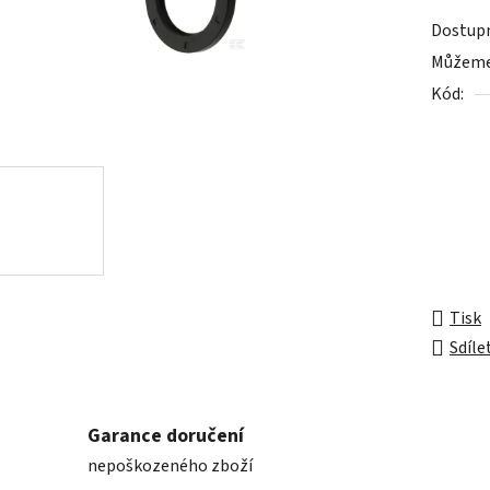
produk
Dostup
je
Můžeme 
0,0
Kód:
z
5
hvězdič
Tisk
Sdíle
Garance doručení
nepoškozeného zboží