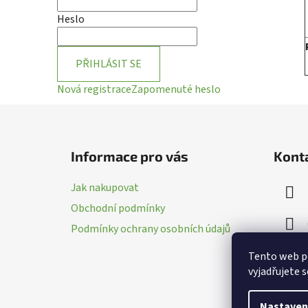
Heslo
PŘIHLÁSIT SE
Nová registrace
Zapomenuté heslo
Z
á
Informace pro vás
Kont
p
a
Jak nakupovat
t
Obchodní podmínky
í
Podmínky ochrany osobních údajů
Tento web p
vyjadřujete s
Nastaven