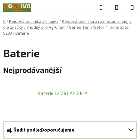
Přejít
Hledat
NÁKUPN
na
KOŠÍK
obsah
Domů
/
Kejdová technika a hnojiva
/
Kejdová technika a rozmetadla hnojiv
dle značky
/
Vhodný pro Ag-Chem
/
Series Terra-Gator
/
Terra-Gator
9203
/
Baterie
Baterie
Nejprodávanější
Baterie 12 V 91 Ah 740 A
Ř
Řadit podle:
Doporučujeme
a