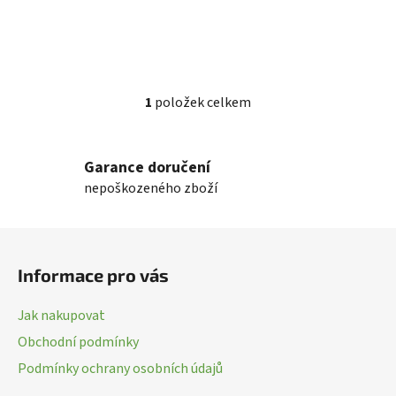
1
položek celkem
O
v
l
Garance doručení
á
nepoškozeného zboží
d
a
c
Z
í
á
p
Informace pro vás
p
r
a
v
Jak nakupovat
k
t
Obchodní podmínky
y
í
v
Podmínky ochrany osobních údajů
ý