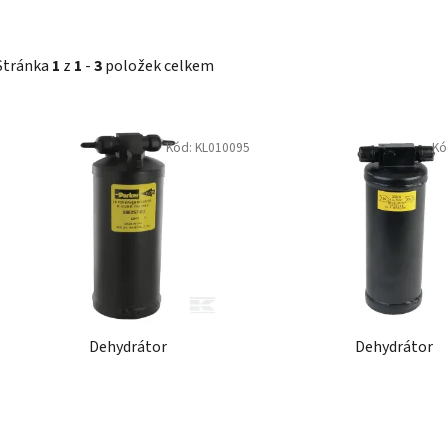
Stránka
1
z
1
-
3
položek celkem
V
Kód:
KL010095
Kó
ý
p
i
s
p
r
o
d
Dehydrátor
Dehydrátor
u
k
t
ů