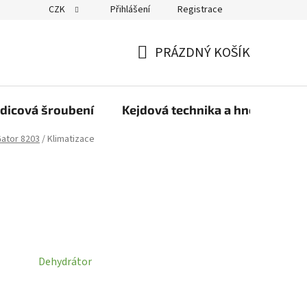
CZK
Přihlášení
Registrace
PRÁZDNÝ KOŠÍK
NÁKUPNÍ
KOŠÍK
dicová šroubení
Kejdová technika a hnojiva
Gator 8203
/
Klimatizace
Dehydrátor