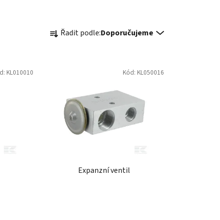
Ř
Řadit podle:
Doporučujeme
a
z
e
d:
KL010010
Kód:
KL050016
n
í
p
r
o
d
u
k
Expanzní ventil
t
ů