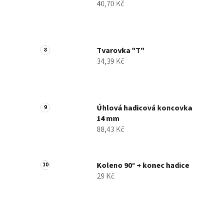
40,70 Kč
Tvarovka "T"
34,39 Kč
Úhlová hadicová koncovka
14 mm
88,43 Kč
Koleno 90° + konec hadice
29 Kč