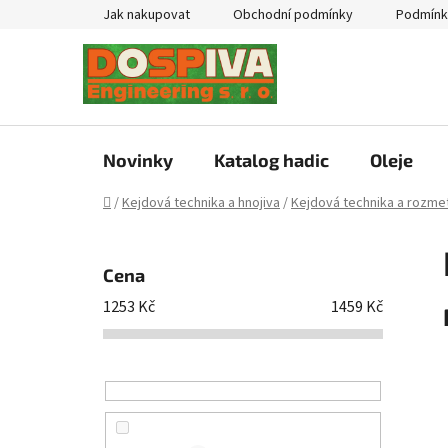
Přejít
Jak nakupovat
Obchodní podmínky
Podmínk
na
obsah
Novinky
Katalog hadic
Oleje
Domů
/
Kejdová technika a hnojiva
/
Kejdová technika a rozmet
P
o
Cena
s
1253
Kč
1459
Kč
t
r
a
n
n
í