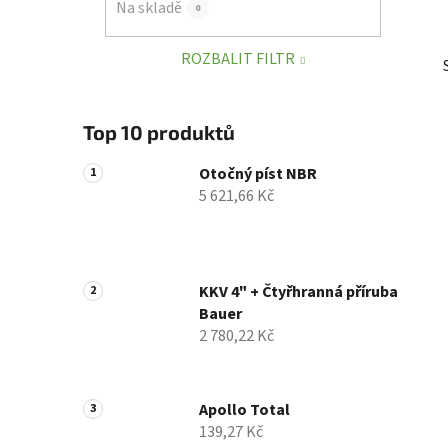
Na skladě
0
p
a
ROZBALIT FILTR
n
e
l
Top 10 produktů
Otočný píst NBR
5 621,66 Kč
KKV 4" + Čtyřhranná příruba
Bauer
2 780,22 Kč
Apollo Total
139,27 Kč