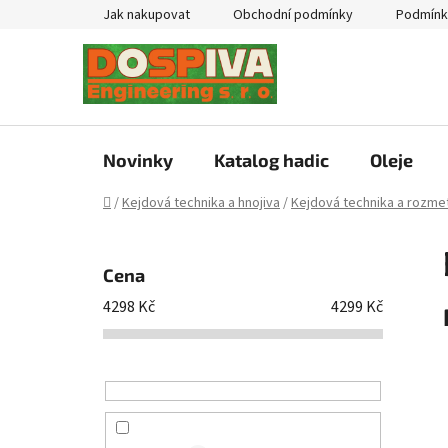
Přejít
Jak nakupovat
Obchodní podmínky
Podmínk
na
obsah
Novinky
Katalog hadic
Oleje
Domů
/
Kejdová technika a hnojiva
/
Kejdová technika a rozmet
P
o
Cena
s
4298
Kč
4299
Kč
t
r
a
n
n
í