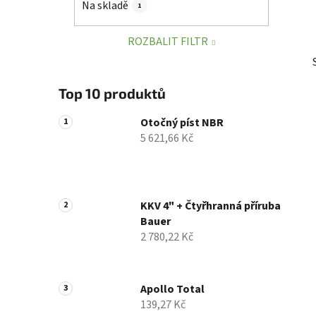
Na skladě
1
p
a
ROZBALIT FILTR
n
e
l
Top 10 produktů
Otočný píst NBR
5 621,66 Kč
KKV 4" + Čtyřhranná příruba
Bauer
2 780,22 Kč
Apollo Total
139,27 Kč