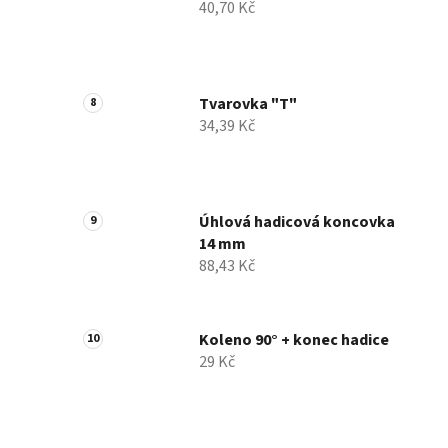
40,70 Kč
Tvarovka "T"
34,39 Kč
Úhlová hadicová koncovka
14 mm
88,43 Kč
Koleno 90° + konec hadice
29 Kč