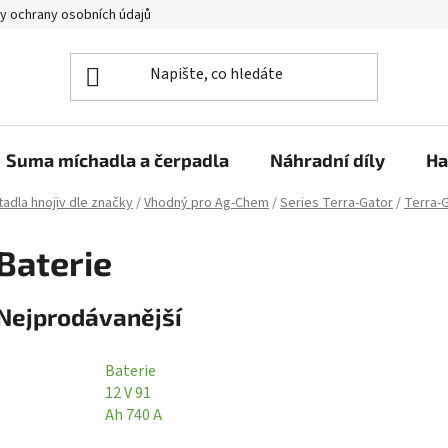
y ochrany osobních údajů
Suma míchadla a čerpadla
Náhradní díly
Ha
adla hnojiv dle značky
/
Vhodný pro Ag-Chem
/
Series Terra-Gator
/
Terra-
Baterie
Nejprodávanější
Baterie
12 V 91
Ah 740 A