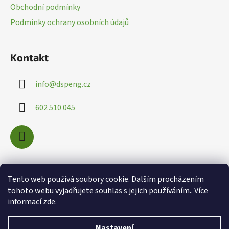
t
Obchodní podmínky
y
í
v
Podmínky ochrany osobních údajů
ý
p
i
Kontakt
s
u
info
@
dspeng.cz
602 510 045
Nákupní košík
Tento web používá soubory cookie. Dalším procházením
tohoto webu vyjadřujete souhlas s jejich používáním.. Více
informací
zde
.
0
KS /
0 KČ
Nastavení