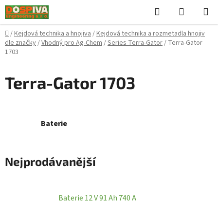
Přejít
Hledat
NÁKUPN
na
KOŠÍK
obsah
Domů
/
Kejdová technika a hnojiva
/
Kejdová technika a rozmetadla hnojiv
dle značky
/
Vhodný pro Ag-Chem
/
Series Terra-Gator
/
Terra-Gator
1703
Terra-Gator 1703
Baterie
Nejprodávanější
Baterie 12 V 91 Ah 740 A