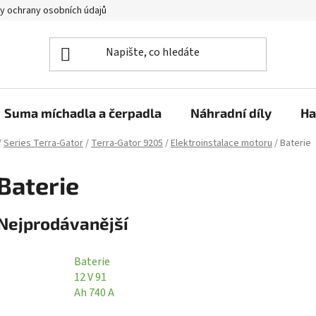
y ochrany osobních údajů
Suma míchadla a čerpadla
Náhradní díly
Ha
/
Series Terra-Gator
/
Terra-Gator 9205
/
Elektroinstalace motoru
/
Baterie
Baterie
Nejprodávanější
Baterie
12 V 91
Ah 740 A