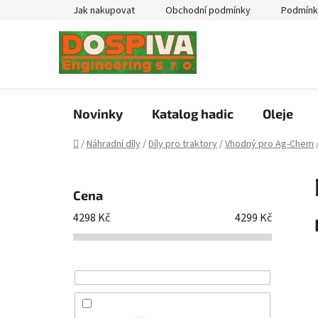
Přejít
Jak nakupovat
Obchodní podmínky
Podmínk
na
obsah
Novinky
Katalog hadic
Oleje
Domů
/
Náhradní díly
/
Díly pro traktory
/
Vhodný pro Ag-Chem
P
o
Cena
s
4298
Kč
4299
Kč
t
r
a
n
n
í