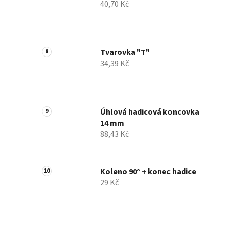
40,70 Kč
Tvarovka "T"
34,39 Kč
Úhlová hadicová koncovka
14 mm
88,43 Kč
Koleno 90° + konec hadice
29 Kč