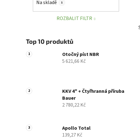
Na skladě
1
p
a
ROZBALIT FILTR
n
e
l
Top 10 produktů
Otočný píst NBR
5 621,66 Kč
KKV 4" + Čtyřhranná příruba
Bauer
2 780,22 Kč
Apollo Total
139,27 Kč