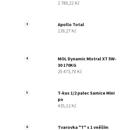
2 780,22 Kč
p
a
n
Apollo Total
e
139,27 Kč
l
MOL Dynamic Mistral XT 5W-
30 170KG
25 473,70 Kč
T-kus 1/2 palec Samice Mini
po
435,12 Kč
Tvarovka "T" s 1 vněším