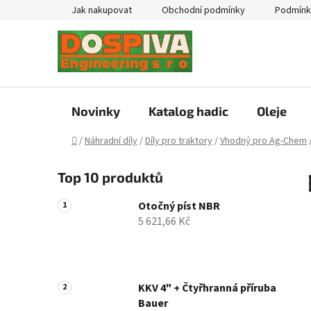
Přejít
Jak nakupovat
Obchodní podmínky
Podmínk
na
obsah
Novinky
Katalog hadic
Oleje
Domů
/
Náhradní díly
/
Díly pro traktory
/
Vhodný pro Ag-Chem
P
Top 10 produktů
o
s
Otočný píst NBR
t
5 621,66 Kč
r
a
n
n
KKV 4" + Čtyřhranná příruba
Bauer
í