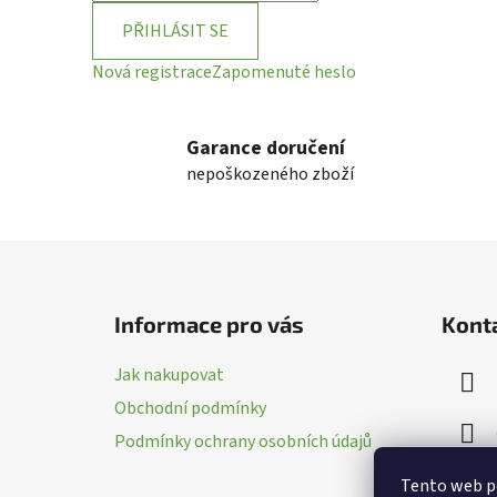
PŘIHLÁSIT SE
Nová registrace
Zapomenuté heslo
Garance doručení
nepoškozeného zboží
Z
á
Informace pro vás
Kont
p
a
Jak nakupovat
t
Obchodní podmínky
í
Podmínky ochrany osobních údajů
Tento web p