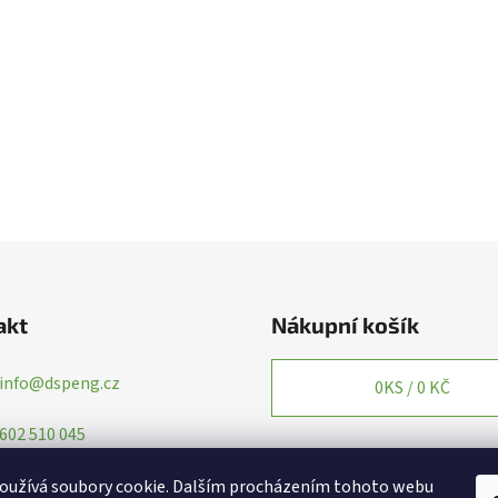
akt
Nákupní košík
info
@
dspeng.cz
0
KS /
0 KČ
602 510 045
oužívá soubory cookie. Dalším procházením tohoto webu