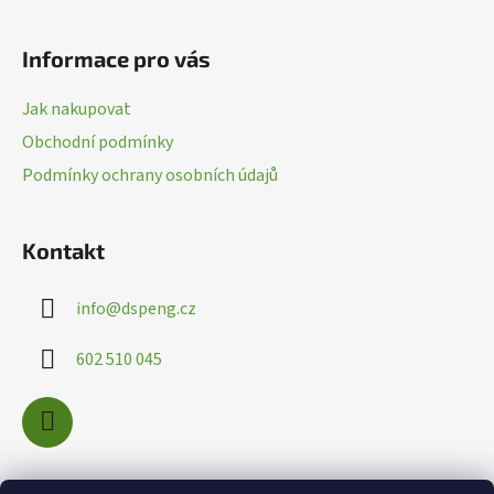
Z
í
á
p
Informace pro vás
p
r
a
v
Jak nakupovat
k
t
Obchodní podmínky
y
í
v
Podmínky ochrany osobních údajů
ý
p
i
Kontakt
s
u
info
@
dspeng.cz
602 510 045