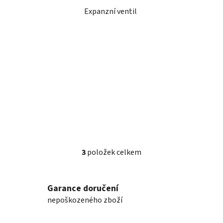
Expanzní ventil
3
položek celkem
O
v
l
Garance doručení
á
nepoškozeného zboží
d
a
c