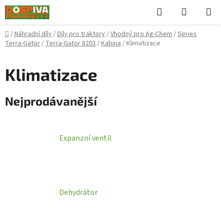
Přejít
Hledat
NÁKUPN
na
KOŠÍK
obsah
Domů
/
Náhradní díly
/
Díly pro traktory
/
Vhodný pro Ag-Chem
/
Series
Terra-Gator
/
Terra-Gator 8203
/
Kabina
/
Klimatizace
Klimatizace
Nejprodávanější
Expanzní ventil
Dehydrátor