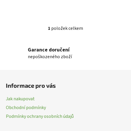
1
položek celkem
O
v
l
Garance doručení
á
nepoškozeného zboží
d
a
c
Z
í
á
p
Informace pro vás
p
r
a
v
Jak nakupovat
k
t
Obchodní podmínky
y
í
v
Podmínky ochrany osobních údajů
ý
p