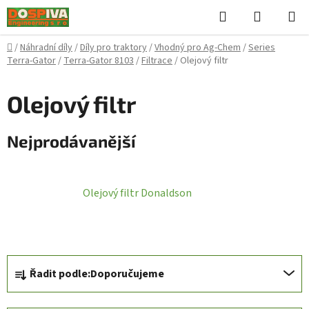
Přejít
Hledat
NÁKUPN
na
KOŠÍK
obsah
Domů
/
Náhradní díly
/
Díly pro traktory
/
Vhodný pro Ag-Chem
/
Series
Terra-Gator
/
Terra-Gator 8103
/
Filtrace
/
Olejový filtr
Olejový filtr
Nejprodávanější
Olejový filtr Donaldson
Ř
Řadit podle:
Doporučujeme
a
z