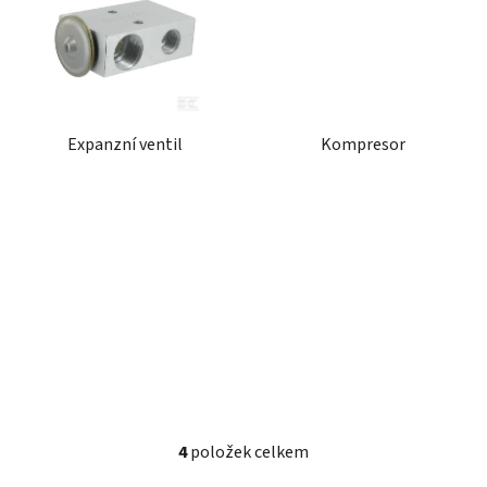
Expanzní ventil
Kompresor
4
položek celkem
O
v