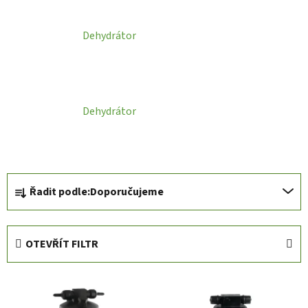
Dehydrátor
Dehydrátor
Ř
Řadit podle:
Doporučujeme
a
z
e
OTEVŘÍT FILTR
n
í
V
p
ý
r