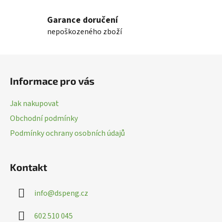
l
Garance doručení
á
nepoškozeného zboží
d
a
c
Z
í
á
p
Informace pro vás
p
r
a
v
Jak nakupovat
k
t
Obchodní podmínky
y
í
v
Podmínky ochrany osobních údajů
ý
p
i
Kontakt
s
u
info
@
dspeng.cz
602 510 045