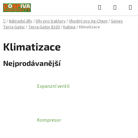
Přejít
Hledat
NÁKUPN
na
KOŠÍK
obsah
Domů
/
Náhradní díly
/
Díly pro traktory
/
Vhodný pro Ag-Chem
/
Series
Terra-Gator
/
Terra-Gator 8103
/
Kabina
/
Klimatizace
Klimatizace
Nejprodávanější
Expanzní ventil
Kompresor