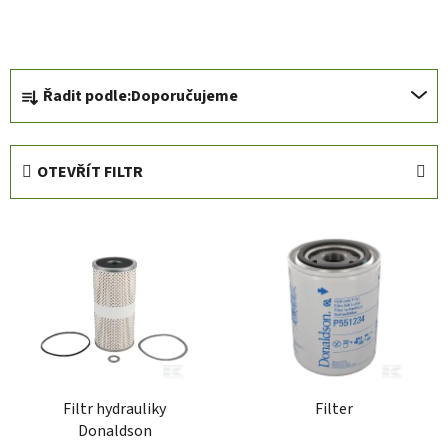
Ř
Řadit podle:
Doporučujeme
a
z
e
OTEVŘÍT FILTR
n
í
V
p
ý
r
p
o
i
d
s
u
p
k
r
t
Filtr hydrauliky
Filter
o
ů
Donaldson
d