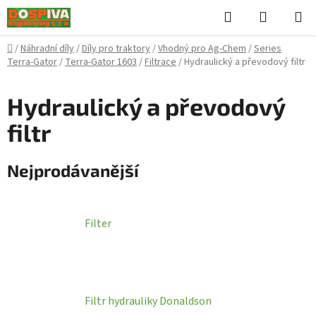
Přejít
Hledat
NÁKUPN
na
KOŠÍK
obsah
Domů
/
Náhradní díly
/
Díly pro traktory
/
Vhodný pro Ag-Chem
/
Series
Terra-Gator
/
Terra-Gator 1603
/
Filtrace
/
Hydraulický a převodový filtr
Hydraulický a převodový
filtr
Nejprodávanější
Filter
Filtr hydrauliky Donaldson