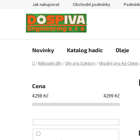
Přejít
Jak nakupovat
Obchodní podmínky
Podmínk
na
obsah
Novinky
Katalog hadic
Oleje
Domů
/
Náhradní díly
/
Díly pro traktory
/
Vhodný pro Ag-Chem
P
o
Cena
s
4298
Kč
4299
Kč
t
r
a
n
n
í