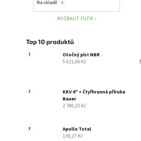
Na skladě
1
p
a
ROZBALIT FILTR
n
e
l
Top 10 produktů
Otočný píst NBR
5 621,66 Kč
KKV 4" + Čtyřhranná příruba
Bauer
2 780,22 Kč
Apollo Total
139,27 Kč