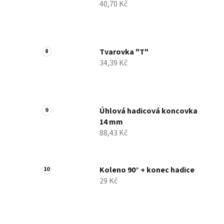
40,70 Kč
Tvarovka "T"
34,39 Kč
Úhlová hadicová koncovka
14 mm
88,43 Kč
Koleno 90° + konec hadice
29 Kč