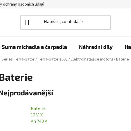
y ochrany osobních údajů
Suma míchadla a čerpadla
Náhradní díly
Ha
/
Series Terra-Gator
/
Terra-Gator 1603
/
Elektroinstalace motoru
/
Baterie
Baterie
Nejprodávanější
Baterie
12 V 91
Ah 740 A