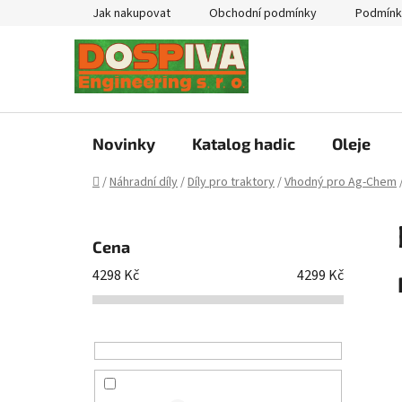
Přejít
Jak nakupovat
Obchodní podmínky
Podmínk
na
obsah
Novinky
Katalog hadic
Oleje
Domů
/
Náhradní díly
/
Díly pro traktory
/
Vhodný pro Ag-Chem
P
o
Cena
s
4298
Kč
4299
Kč
t
r
a
n
n
í