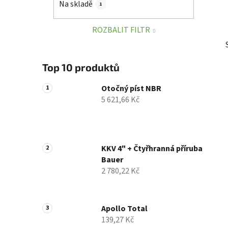
Na skladě
1
p
a
ROZBALIT FILTR
n
e
l
Top 10 produktů
Otočný píst NBR
5 621,66 Kč
KKV 4" + Čtyřhranná příruba
Bauer
2 780,22 Kč
Apollo Total
139,27 Kč