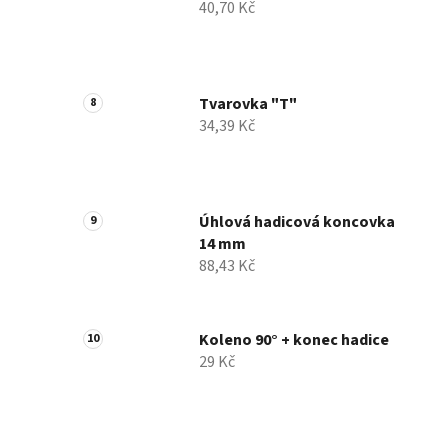
40,70 Kč
Tvarovka "T"
34,39 Kč
Úhlová hadicová koncovka
14 mm
88,43 Kč
Koleno 90° + konec hadice
29 Kč