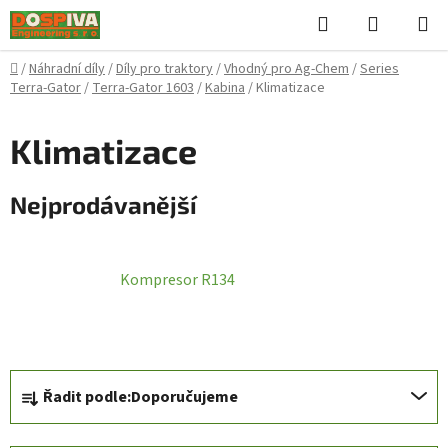
Přejít
Hledat
NÁKUPN
na
KOŠÍK
obsah
Domů
/
Náhradní díly
/
Díly pro traktory
/
Vhodný pro Ag-Chem
/
Series
Terra-Gator
/
Terra-Gator 1603
/
Kabina
/
Klimatizace
Klimatizace
Nejprodávanější
Kompresor R134
Ř
Řadit podle:
Doporučujeme
a
z