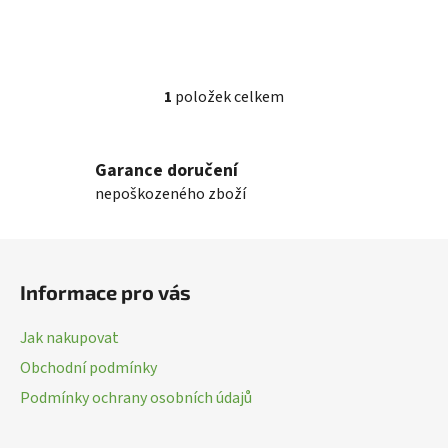
1
položek celkem
O
v
l
Garance doručení
á
nepoškozeného zboží
d
a
c
Z
í
á
p
Informace pro vás
p
r
a
v
Jak nakupovat
k
t
Obchodní podmínky
y
í
v
Podmínky ochrany osobních údajů
ý
p