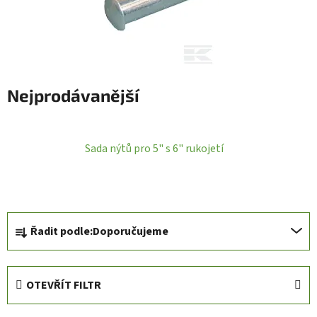
Nejprodávanější
Sada nýtů pro 5" s 6" rukojetí
Ř
Řadit podle:
Doporučujeme
a
z
e
OTEVŘÍT FILTR
n
í