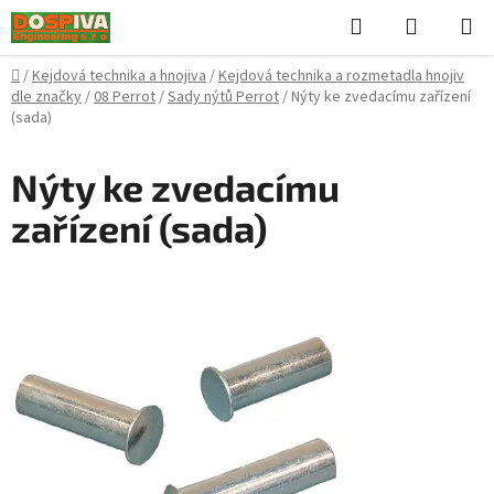
Přejít
Hledat
NÁKUPN
na
KOŠÍK
obsah
Domů
/
Kejdová technika a hnojiva
/
Kejdová technika a rozmetadla hnojiv
dle značky
/
08 Perrot
/
Sady nýtů Perrot
/
Nýty ke zvedacímu zařízení
(sada)
Nýty ke zvedacímu
zařízení (sada)