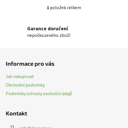
1
položek celkem
O
v
l
Garance doručení
á
nepoškozeného zboží
d
a
c
Z
í
á
p
Informace pro vás
p
r
a
v
Jak nakupovat
k
t
Obchodní podmínky
y
í
v
Podmínky ochrany osobních údajů
ý
p
i
Kontakt
s
u