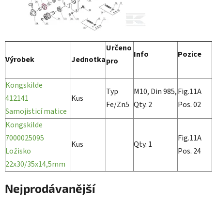
Určeno
Info
Pozice
Výrobek
Jednotka
pro
Kongskilde
Typ
M10, Din 985,
Fig.11A
412141
Kus
Fe/Zn5
Qty. 2
Pos. 02
Samojisticí matice
Kongskilde
7000025095
Fig.11A
Kus
Qty. 1
Ložisko
Pos. 24
22x30/35x14,5mm
Nejprodávanější