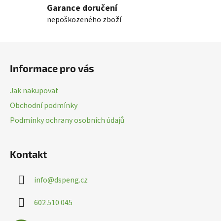
Garance doručení
á
nepoškozeného zboží
d
a
c
Z
í
á
p
Informace pro vás
p
r
a
v
Jak nakupovat
k
t
Obchodní podmínky
y
í
v
Podmínky ochrany osobních údajů
ý
p
i
Kontakt
s
u
info
@
dspeng.cz
602 510 045