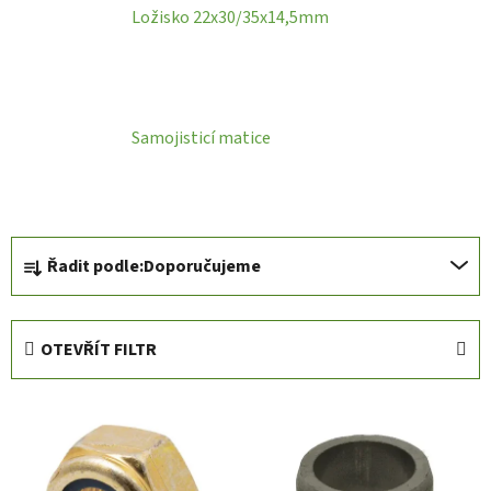
Ložisko 22x30/35x14,5mm
Samojisticí matice
Ř
Řadit podle:
Doporučujeme
a
z
e
OTEVŘÍT FILTR
n
í
V
p
ý
r
p
o