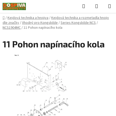
Přejít
Hledat
NÁKUPN
na
KOŠÍK
obsah
Domů
/
Kejdová technika a hnojiva
/
Kejdová technika a rozmetadla hnojiv
dle značky
/
Vhodný pro Kongskilde
/
Series Kongskilde NCS
/
NCS1904MC
/
11 Pohon napínacího kola
11 Pohon napínacího kola