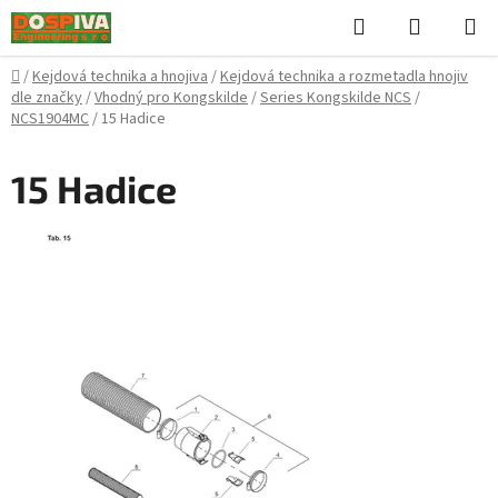
Přejít
Hledat
NÁKUPN
na
KOŠÍK
obsah
Domů
/
Kejdová technika a hnojiva
/
Kejdová technika a rozmetadla hnojiv
dle značky
/
Vhodný pro Kongskilde
/
Series Kongskilde NCS
/
NCS1904MC
/
15 Hadice
15 Hadice