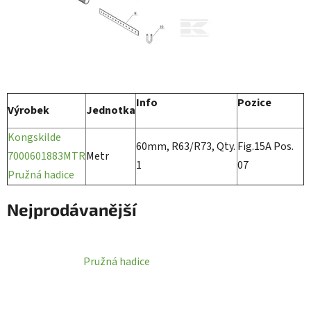
Info
Pozice
Výrobek
Jednotka
Kongskilde
60mm, R63/R73, Qty.
Fig.15A Pos.
7000601883MTR
Metr
1
07
Pružná hadice
Nejprodávanější
Pružná hadice