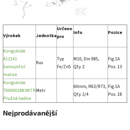
Určeno
Info
Pozice
Výrobek
Jednotka
pro
Kongskilde
412141
Typ
M10, Din 985,
Fig.1A
Kus
Samojisticí
Fe/Zn5
Qty. 2
Pos. 13
matice
Kongskilde
60mm, R63/R73,
Fig.1A
7000601883MTR
Metr
Qty. 2/4
Pos. 18
Pružná hadice
Nejprodávanější