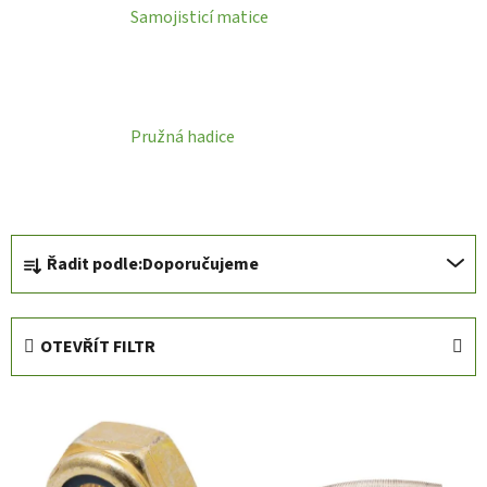
Samojisticí matice
Pružná hadice
Ř
Řadit podle:
Doporučujeme
a
z
e
OTEVŘÍT FILTR
n
í
V
p
ý
r
p
o