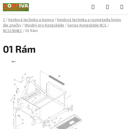
Přejít
Hledat
NÁKUPN
na
KOŠÍK
obsah
Domů
/
Kejdová technika a hnojiva
/
Kejdová technika a rozmetadla hnojiv
dle značky
/
Vhodný pro Kongskilde
/
Series Kongskilde NCS
/
NCS1904EC
/
01 Rám
01 Rám