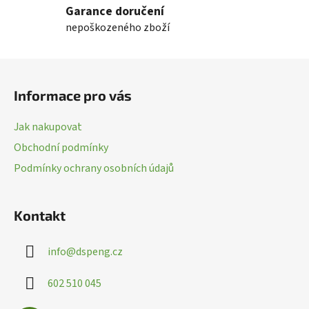
Garance doručení
á
nepoškozeného zboží
d
a
c
Z
í
á
p
Informace pro vás
p
r
a
v
Jak nakupovat
k
t
Obchodní podmínky
y
í
v
Podmínky ochrany osobních údajů
ý
p
i
Kontakt
s
u
info
@
dspeng.cz
602 510 045