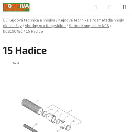
Přejít
Hledat
NÁKUPN
na
KOŠÍK
obsah
Domů
/
Kejdová technika a hnojiva
/
Kejdová technika a rozmetadla hnojiv
dle značky
/
Vhodný pro Kongskilde
/
Series Kongskilde NCS
/
NCS1904EC
/
15 Hadice
15 Hadice