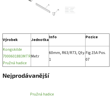
Info
Pozice
Výrobek
Jednotka
Kongskilde
60mm, R63/R73, Qty.
Fig.15A Pos.
7000601883MTR
Metr
1
07
Pružná hadice
Nejprodávanější
Pružná hadice