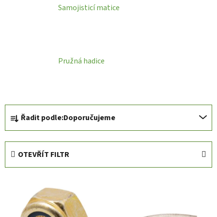
Samojisticí matice
Pružná hadice
Ř
Řadit podle:
Doporučujeme
a
z
e
OTEVŘÍT FILTR
n
í
V
p
ý
r
p
o