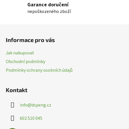
Garance doručení
á
nepoškozeného zboží
d
a
c
Z
í
á
p
Informace pro vás
p
r
a
v
Jak nakupovat
k
t
Obchodní podmínky
y
í
v
Podmínky ochrany osobních údajů
ý
p
i
Kontakt
s
u
info
@
dspeng.cz
602 510 045