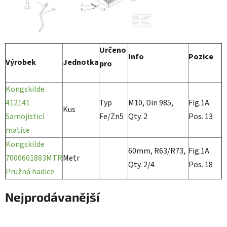
Určeno
Info
Pozice
Výrobek
Jednotka
pro
Kongskilde
412141
Typ
M10, Din 985,
Fig.1A
Kus
Samojisticí
Fe/Zn5
Qty. 2
Pos. 13
matice
Kongskilde
60mm, R63/R73,
Fig.1A
7000601883MTR
Metr
Qty. 2/4
Pos. 18
Pružná hadice
Nejprodávanější