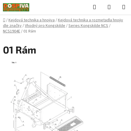
Přejít
Hledat
NÁKUPN
na
KOŠÍK
obsah
Domů
/
Kejdová technika a hnojiva
/
Kejdová technika a rozmetadla hnojiv
dle značky
/
Vhodný pro Kongskilde
/
Series Kongskilde NCS
/
NCS1904E
/
01 Rám
01 Rám