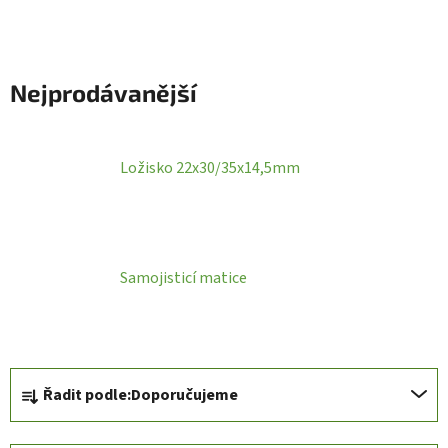
Nejprodávanější
Ložisko 22x30/35x14,5mm
Samojisticí matice
Ř
Řadit podle:
Doporučujeme
a
z