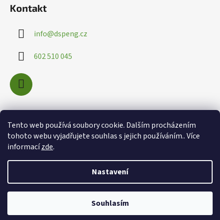
i
Kontakt
s
u
info
@
dspeng.cz
602 510 045
Nákupní košík
Tento web používá soubory cookie. Dalším procházením
tohoto webu vyjadřujete souhlas s jejich používáním.. Více
informací
zde
.
0
KS /
0 KČ
Nastavení
Souhlasím
Vytvořil Shoptet
Copyright 2026
info@dspeng.cz
. Všechna práva vyhrazena.