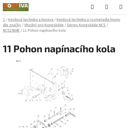
Přejít
Hledat
NÁKUPN
na
KOŠÍK
obsah
Domů
/
Kejdová technika a hnojiva
/
Kejdová technika a rozmetadla hnojiv
dle značky
/
Vhodný pro Kongskilde
/
Series Kongskilde NCS
/
NCS1904E
/
11 Pohon napínacího kola
11 Pohon napínacího kola