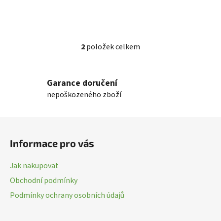
2
položek celkem
O
v
l
Garance doručení
á
nepoškozeného zboží
d
a
c
Z
í
á
p
Informace pro vás
p
r
a
v
Jak nakupovat
k
t
Obchodní podmínky
y
í
v
Podmínky ochrany osobních údajů
ý
p