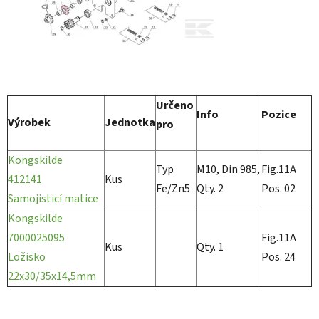
Určeno
Info
Pozice
Výrobek
Jednotka
pro
Kongskilde
Typ
M10, Din 985,
Fig.11A
412141
Kus
Fe/Zn5
Qty. 2
Pos. 02
Samojisticí matice
Kongskilde
7000025095
Fig.11A
Kus
Qty. 1
Ložisko
Pos. 24
22x30/35x14,5mm