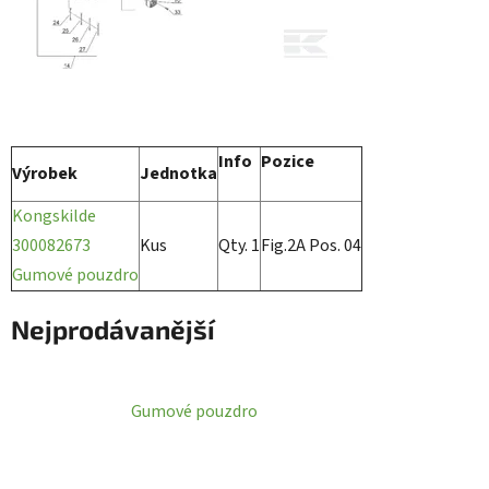
Info
Pozice
Výrobek
Jednotka
Kongskilde
300082673
Kus
Qty. 1
Fig.2A Pos. 04
Gumové pouzdro
Nejprodávanější
Gumové pouzdro