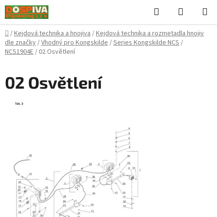
Přejít
Hledat
NÁKUPN
na
KOŠÍK
obsah
Domů
/
Kejdová technika a hnojiva
/
Kejdová technika a rozmetadla hnojiv
dle značky
/
Vhodný pro Kongskilde
/
Series Kongskilde NCS
/
NCS1904E
/
02 Osvětlení
02 Osvětlení