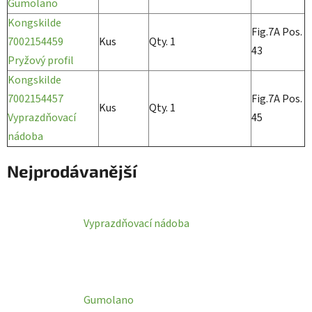
Gumolano
Kongskilde
Fig.7A Pos.
7002154459
Kus
Qty. 1
43
Pryžový profil
Kongskilde
7002154457
Fig.7A Pos.
Kus
Qty. 1
Vyprazdňovací
45
nádoba
Nejprodávanější
Vyprazdňovací nádoba
Gumolano