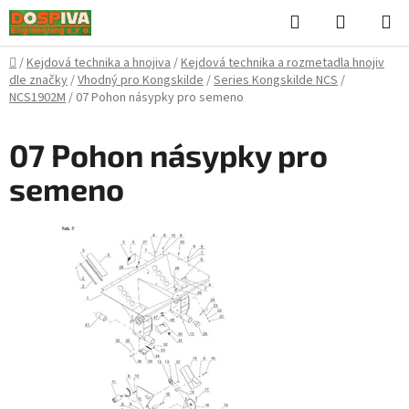
Přejít
Hledat
NÁKUPN
na
KOŠÍK
obsah
Domů
/
Kejdová technika a hnojiva
/
Kejdová technika a rozmetadla hnojiv
dle značky
/
Vhodný pro Kongskilde
/
Series Kongskilde NCS
/
NCS1902M
/
07 Pohon násypky pro semeno
07 Pohon násypky pro
semeno