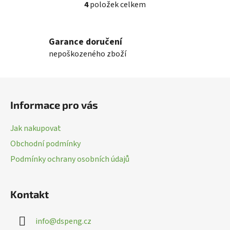
4
položek celkem
O
v
l
Garance doručení
á
nepoškozeného zboží
d
a
c
Z
í
á
p
Informace pro vás
p
r
a
v
Jak nakupovat
k
t
Obchodní podmínky
y
í
v
Podmínky ochrany osobních údajů
ý
p
i
Kontakt
s
u
info
@
dspeng.cz