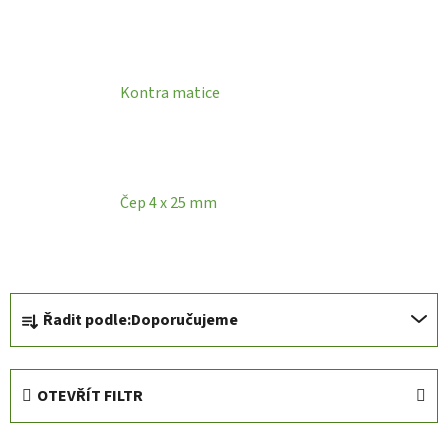
Kontra matice
Čep 4 x 25 mm
Ř
Řadit podle:
Doporučujeme
a
z
e
OTEVŘÍT FILTR
n
í