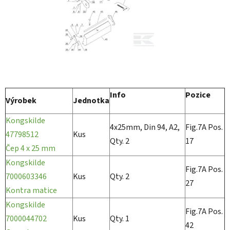
Info
Pozice
Výrobek
Jednotka
Kongskilde
4x25mm, Din 94, A2,
Fig.7A Pos.
47798512
Kus
Qty. 2
17
Čep 4 x 25 mm
Kongskilde
Fig.7A Pos.
7000603346
Kus
Qty. 2
27
Kontra matice
Kongskilde
Fig.7A Pos.
7000044702
Kus
Qty. 1
42