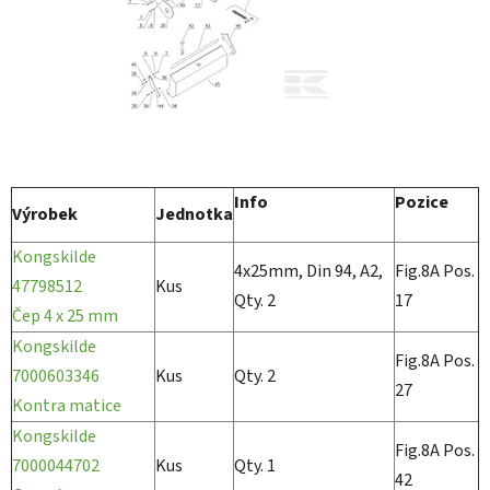
Info
Pozice
Výrobek
Jednotka
Kongskilde
4x25mm, Din 94, A2,
Fig.8A Pos.
47798512
Kus
Qty. 2
17
Čep 4 x 25 mm
Kongskilde
Fig.8A Pos.
7000603346
Kus
Qty. 2
27
Kontra matice
Kongskilde
Fig.8A Pos.
7000044702
Kus
Qty. 1
42