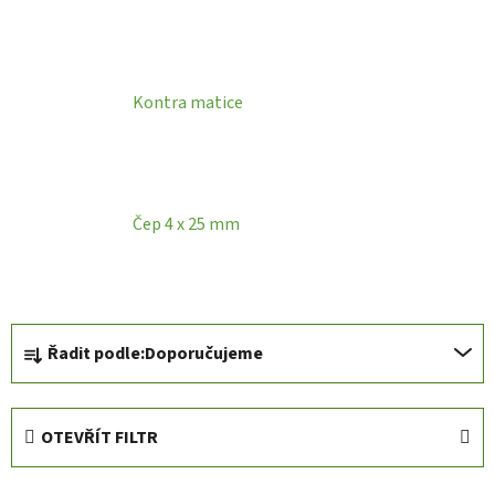
Kontra matice
Čep 4 x 25 mm
Ř
Řadit podle:
Doporučujeme
a
z
e
OTEVŘÍT FILTR
n
í