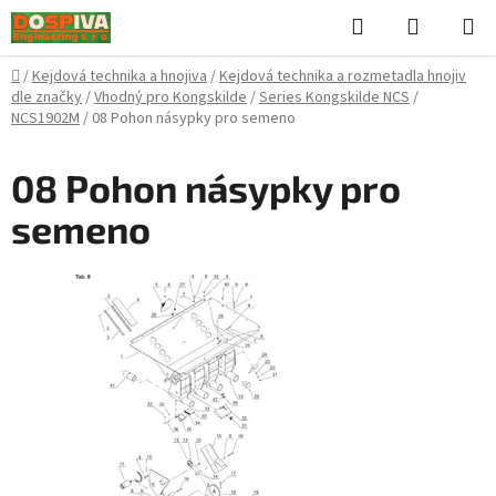
Přejít
Hledat
NÁKUPN
na
KOŠÍK
obsah
Domů
/
Kejdová technika a hnojiva
/
Kejdová technika a rozmetadla hnojiv
dle značky
/
Vhodný pro Kongskilde
/
Series Kongskilde NCS
/
NCS1902M
/
08 Pohon násypky pro semeno
08 Pohon násypky pro
semeno