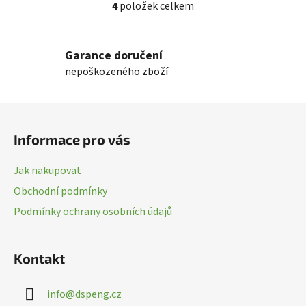
4
položek celkem
O
v
l
Garance doručení
á
nepoškozeného zboží
d
a
c
Z
í
á
p
Informace pro vás
p
r
a
v
Jak nakupovat
k
t
Obchodní podmínky
y
í
v
Podmínky ochrany osobních údajů
ý
p
i
Kontakt
s
u
info
@
dspeng.cz