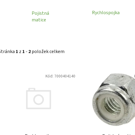
Rychlospojka
Pojistná
matice
Stránka
1
z
1
-
2
položek celkem
V
Kód:
7000404140
ý
p
i
s
p
r
o
d