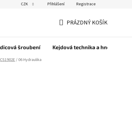
CZK
Přihlášení
Registrace
PRÁZDNÝ KOŠÍK
NÁKUPNÍ
KOŠÍK
dicová šroubení
Kejdová technika a hnojiva
CS1902E
/
06 Hydraulika