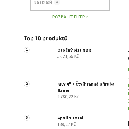
Na skladě
0
p
a
ROZBALIT FILTR
n
e
l
Top 10 produktů
Otočný píst NBR
5 621,66 Kč
KKV 4" + Čtyřhranná příruba
Bauer
2 780,22 Kč
Apollo Total
139,27 Kč