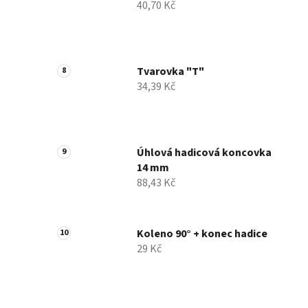
40,70 Kč
Tvarovka "T"
34,39 Kč
Úhlová hadicová koncovka
14 mm
88,43 Kč
Koleno 90° + konec hadice
29 Kč