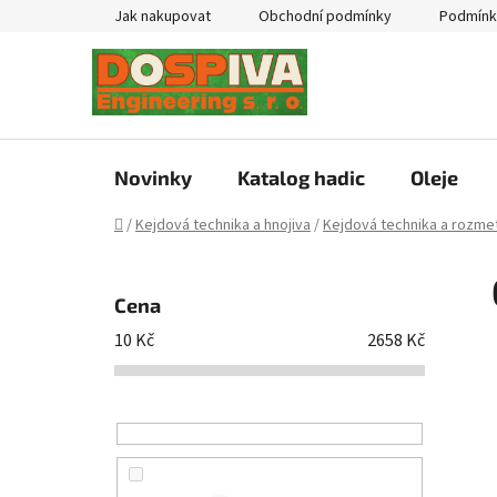
Přejít
Jak nakupovat
Obchodní podmínky
Podmínk
na
obsah
Novinky
Katalog hadic
Oleje
Domů
/
Kejdová technika a hnojiva
/
Kejdová technika a rozmet
P
o
Cena
s
10
Kč
2658
Kč
t
r
a
n
n
í