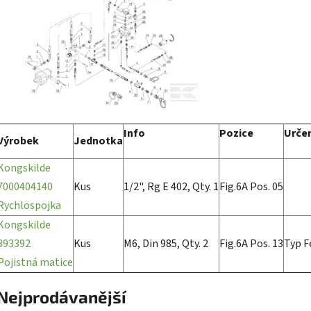
Info
Pozice
Urče
Výrobek
Jednotka
Kongskilde
7000404140
Kus
1/2", Rg E 402, Qty. 1
Fig.6A Pos. 05
Rychlospojka
Kongskilde
393392
Kus
M6, Din 985, Qty. 2
Fig.6A Pos. 13
Typ F
Pojistná matice
Nejprodávanější