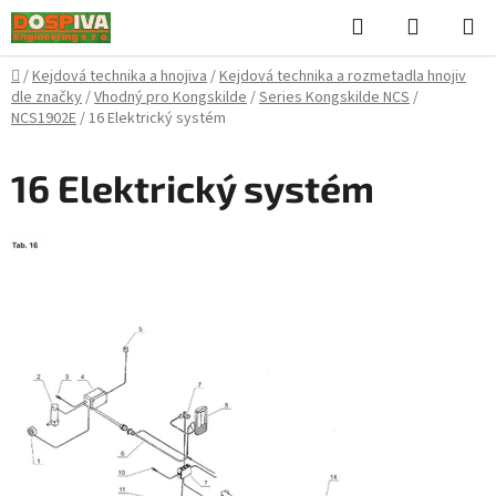
Přejít
Hledat
NÁKUPN
na
KOŠÍK
obsah
Domů
/
Kejdová technika a hnojiva
/
Kejdová technika a rozmetadla hnojiv
dle značky
/
Vhodný pro Kongskilde
/
Series Kongskilde NCS
/
NCS1902E
/
16 Elektrický systém
16 Elektrický systém