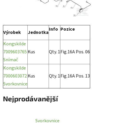
Info
Pozice
Výrobek
Jednotka
Kongskilde
7009603765
Kus
Qty. 1
Fig.16A Pos. 06
Snímač
Kongskilde
7000603072
Kus
Qty. 1
Fig.16A Pos. 13
Svorkovnice
Nejprodávanější
Svorkovnice