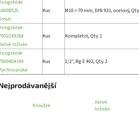
Kongskilde
16608525
Kus
M10 × 70 mm, DIN 931, ocelový, Qty.
Šroub
Kongskilde
7002149268
Kus
Kompletní, Qty. 1
Valivé ložisko
Kongskilde
7000404140
Kus
1/2", Rg E 402, Qty. 2
Rychlospojka
Nejprodávanější
Valivé
Kroužek
ložisko