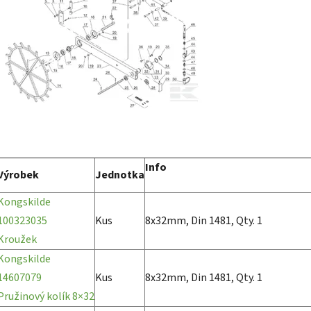
Info
Výrobek
Jednotka
Kongskilde
100323035
Kus
8x32mm, Din 1481, Qty. 1
Kroužek
Kongskilde
14607079
Kus
8x32mm, Din 1481, Qty. 1
Pružinový kolík 8×32