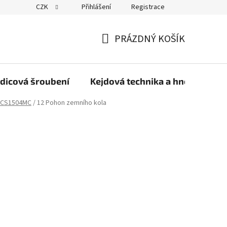
CZK
Přihlášení
Registrace
PRÁZDNÝ KOŠÍK
NÁKUPNÍ
KOŠÍK
dicová šroubení
Kejdová technika a hnojiva
CS1504MC
/
12 Pohon zemního kola