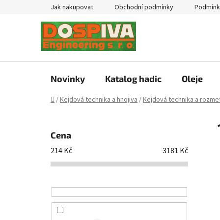
Přejít
Jak nakupovat
Obchodní podmínky
Podmínk
na
obsah
Novinky
Katalog hadic
Oleje
Domů
/
Kejdová technika a hnojiva
/
Kejdová technika a rozmet
P
o
Cena
s
214
Kč
3181
Kč
t
r
a
n
n
í