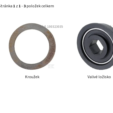
Stránka
1
z
1
-
3
položek celkem
V
Kód:
100323035
Kód:
ý
p
i
s
p
r
o
d
Kroužek
Valivé ložisko
u
k
t
ů