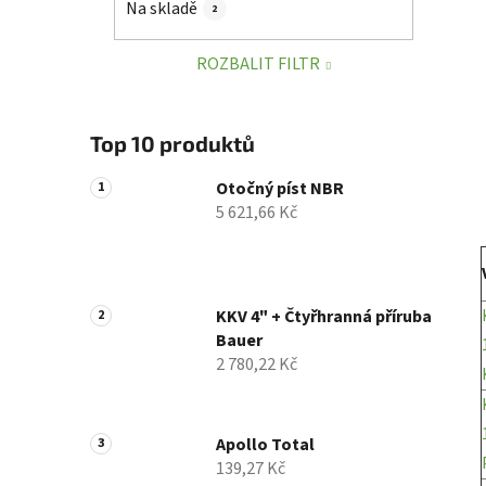
Na skladě
2
p
a
ROZBALIT FILTR
n
e
l
Top 10 produktů
Otočný píst NBR
5 621,66 Kč
KKV 4" + Čtyřhranná příruba
Bauer
2 780,22 Kč
Apollo Total
139,27 Kč