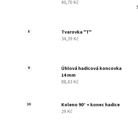
40,70 Kč
Tvarovka "T"
34,39 Kč
Úhlová hadicová koncovka
14 mm
88,43 Kč
Koleno 90° + konec hadice
29 Kč