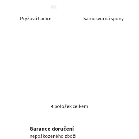
Pryžová hadice
Samosvorná spony
4
položek celkem
O
v
l
Garance doručení
á
nepoškozeného zboží
d