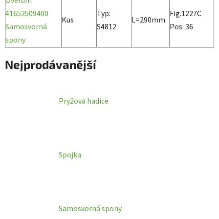
Överum
41652509400
Typ:
Fig.1227C
Kus
L=290mm
Samosvorná
S4812
Pos. 36
spony
Nejprodávanější
Pryžová hadice
Spojka
Samosvorná spony