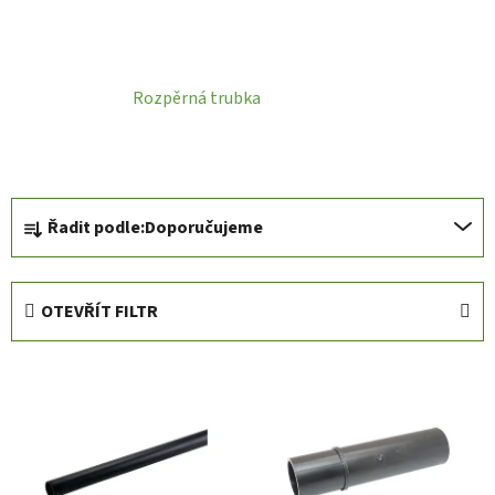
Rozpěrná trubka
Ř
Řadit podle:
Doporučujeme
a
z
e
OTEVŘÍT FILTR
n
í
V
p
ý
r
p
o
i
d
s