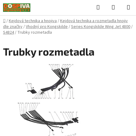
Přejít
Hledat
NÁKUPN
na
KOŠÍK
obsah
Domů
/
Kejdová technika a hnojiva
/
Kejdová technika a rozmetadla hnojiv
dle značky
/
Vhodný pro Kongskilde
/
Series Kongskilde Wing Jet 4800
/
S4824
/
Trubky rozmetadla
Trubky rozmetadla