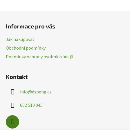
a
c
Z
í
á
p
Informace pro vás
p
r
a
v
Jak nakupovat
k
t
Obchodní podmínky
y
í
v
Podmínky ochrany osobních údajů
ý
p
i
Kontakt
s
u
info
@
dspeng.cz
602 510 045