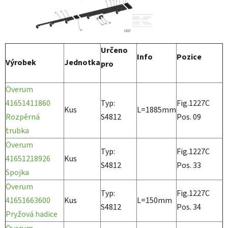
Určeno
Info
Pozice
Výrobek
Jednotka
pro
Överum
41651411860
Typ:
Fig.1227C
Kus
L=1885mm
Rozpěrná
S4812
Pos. 09
trubka
Överum
Typ:
Fig.1227C
41651218926
Kus
S4812
Pos. 33
Spojka
Överum
Typ:
Fig.1227C
41651663600
Kus
L=150mm
S4812
Pos. 34
Pryžová hadice